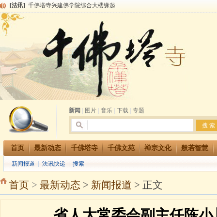
[法讯]
千佛塔寺兴建佛学院综合大楼缘起
[法讯]
共赴华藏世界 进入最后七天倒计时 殊胜华严法会 快快同享富贵庄严海
[法讯]
千佛塔寺阅藏堂周末阅藏报名通知
[法讯]
清明节祭祖报恩地藏法会
[法讯]
本寺方丈上明下慧尼和尚开讲《六祖坛经》
[法讯]
2015-3-26师父于法堂对大众的开示
[法讯]
广东千佛塔寺云门佛学院女众部 2016年招生简章
[法讯]
恭请海涛法师莅临千佛塔寺弘法
[法讯]
2014年七月大法会 祈福息灾地藏七 冥阳两利普渡群蒙盂兰盆
[法讯]
千佛塔寺云门佛学院女众部2014年招生简章
新闻
|
图片
|
音乐
|
下载
|
专题
首页
最新动态
千佛塔寺
千佛文苑
禅宗文化
般若智慧
新闻报道
|
法讯快递
|
搜索
首页
>
最新动态
>
新闻报道
> 正文
省人大常委会副主任陈小