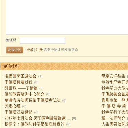
评论排行
·
准提菩萨圣诞法会
·
母亲安详往生
(1)
·
千佛塔募建过程
·
恭贺华严寺开
(0)
·
醒世歌 ——了情篇
·
我寺举办大型
(0)
·
佛陀教育培训中心简介
·
千佛慈善会创
(0)
·
恭请海涛法师莅临千佛塔寺弘法
·
梅州市第一尊
(0)
·
梵唱心经
·
千 佛 塔 寺 简
(0)
·
千佛塔迁建缘起
·
我寺举行了大
(0)
·
2017年七月法会 冥阳两利普渡群蒙 ...
·
耀一法师简介
(0)
·
杨振宁：佛教与科学是彻底相容的
·
人生需要信仰之一（
(0)