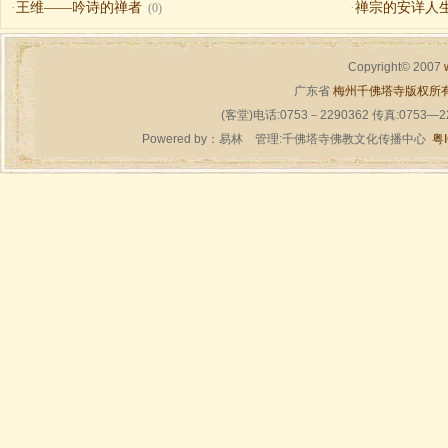
·
王维——吟诗的禅者
·
禅宗的安详人
(0)
Copyright© 2007
广东省
梅州千佛塔寺版权所
(客堂)电话:0753－2290362 传真:0753—
Powered by：
易林
管理:千佛塔寺佛教文化传播中心
粤I