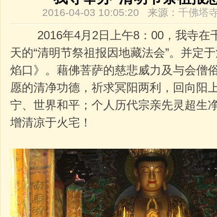
2016-04-03 10:05:20 来源：
千佛塔
2016年4月2日上午8：00，我寺
天的“清明节祭祖报因地藏法会”。并定于
焰口》。藉佛菩萨的慈悲威力及与会僧
愿的清净功德，祈求冥阳两利，回向阳
宁、世界和平；个人历代宗亲先灵超生
增清凉于火宅！