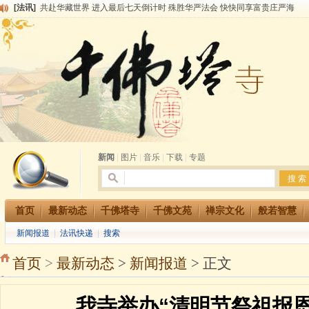
[法讯]
共赴华藏世界 进入最后七天倒计时 殊胜华严法会 快快同享富贵庄严海
[法讯]
千佛塔寺阅藏堂周末阅藏报名通知
[法讯]
清明节祭祖报恩地藏法会
[法讯]
本寺方丈上明下慧尼和尚开讲《六祖坛经》
[法讯]
2015-3-26师父于法堂对大众的开示
[法讯]
广东千佛塔寺云门佛学院女众部 2016年招生简章
[法讯]
恭请海涛法师莅临千佛塔寺弘法
[法讯]
2014年七月大法会 祈福息灾地藏七 冥阳两利普渡群蒙盂兰盆
[法讯]
千佛塔寺云门佛学院女众部2014年招生简章
[法讯]
千佛塔寺兴建佛学院综合大楼缘起
新闻
|
图片
|
音乐
|
下载
|
专题
首页
最新动态
千佛塔寺
千佛文苑
禅宗文化
般若智慧
新闻报道
|
法讯快递
|
搜索
首页
>
最新动态
>
新闻报道
> 正文
我寺举办“清明节祭祖报