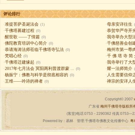
评论排行
·
准提菩萨圣诞法会
·
母亲安详往生
(1)
·
千佛塔募建过程
·
恭贺华严寺开
(0)
·
醒世歌 ——了情篇
·
我寺举办大型
(0)
·
佛陀教育培训中心简介
·
千佛慈善会创
(0)
·
恭请海涛法师莅临千佛塔寺弘法
·
梅州市第一尊
(0)
·
梵唱心经
·
千 佛 塔 寺 简
(0)
·
千佛塔迁建缘起
·
我寺举行了大
(0)
·
2017年七月法会 冥阳两利普渡群蒙 ...
·
耀一法师简介
(0)
·
杨振宁：佛教与科学是彻底相容的
·
人生需要信仰之一（
(0)
·
王维——吟诗的禅者
·
禅宗的安详人
(0)
Copyright© 2007
广东省
梅州千佛塔寺版权所
(客堂)电话:0753－2290362 传真:0753—
Powered by：
易林
管理:千佛塔寺佛教文化传播中心
粤I