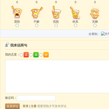
0
0
0
0
0
震惊
不解
愤怒
杯具
无聊
分享到：