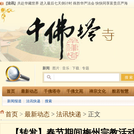
[法讯]
共赴华藏世界 进入最后七天倒计时 殊胜华严法会 快快同享富贵庄严海
[法讯]
千佛塔寺阅藏堂周末阅藏报名通知
[法讯]
清明节祭祖报恩地藏法会
[法讯]
本寺方丈上明下慧尼和尚开讲《六祖坛经》
[法讯]
2015-3-26师父于法堂对大众的开示
[法讯]
广东千佛塔寺云门佛学院女众部 2016年招生简章
[法讯]
恭请海涛法师莅临千佛塔寺弘法
[法讯]
2014年七月大法会 祈福息灾地藏七 冥阳两利普渡群蒙盂兰盆
[法讯]
千佛塔寺云门佛学院女众部2014年招生简章
[法讯]
千佛塔寺兴建佛学院综合大楼缘起
新闻
|
图片
|
音乐
|
下载
|
专题
首页
最新动态
千佛塔寺
千佛文苑
禅宗文化
般若智慧
新闻报道
|
法讯快递
|
搜索
首页
>
最新动态
>
法讯快递
> 正文
【转发】春节期间梅州宗教活