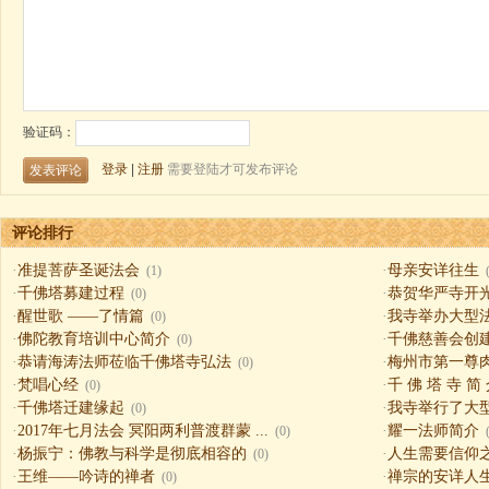
评论排行
·
准提菩萨圣诞法会
·
母亲安详往生
(1)
·
千佛塔募建过程
·
恭贺华严寺开
(0)
·
醒世歌 ——了情篇
·
我寺举办大型
(0)
·
佛陀教育培训中心简介
·
千佛慈善会创
(0)
·
恭请海涛法师莅临千佛塔寺弘法
·
梅州市第一尊
(0)
·
梵唱心经
·
千 佛 塔 寺 简
(0)
·
千佛塔迁建缘起
·
我寺举行了大
(0)
·
2017年七月法会 冥阳两利普渡群蒙 ...
·
耀一法师简介
(0)
·
杨振宁：佛教与科学是彻底相容的
·
人生需要信仰之一（
(0)
·
王维——吟诗的禅者
·
禅宗的安详人
(0)