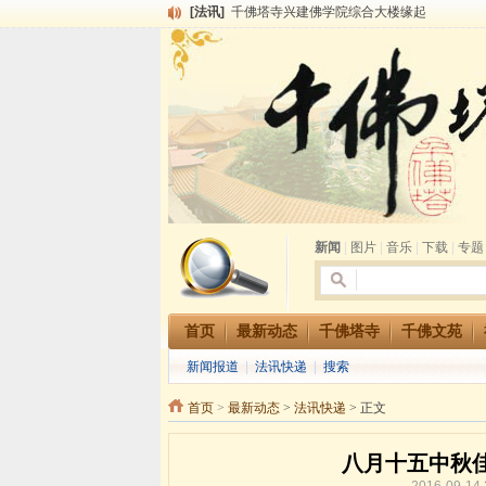
[法讯]
千佛塔寺兴建佛学院综合大楼缘起
[法讯]
共赴华藏世界 进入最后七天倒计时 殊胜华严
[法讯]
千佛塔寺阅藏堂周末阅藏报名通知
[法讯]
清明节祭祖报恩地藏法会
[法讯]
本寺方丈上明下慧尼和尚开讲《六祖坛经》
[法讯]
2015-3-26师父于法堂对大众的开示
[法讯]
广东千佛塔寺云门佛学院女众部 2016年招
[法讯]
恭请海涛法师莅临千佛塔寺弘法
[法讯]
2014年七月大法会 祈福息灾地藏七 冥阳
[法讯]
千佛塔寺云门佛学院女众部2014年招生简章
新闻
|
图片
|
音乐
|
下载
|
专题
首页
最新动态
千佛塔寺
千佛文苑
新闻报道
|
法讯快递
|
搜索
首页
>
最新动态
>
法讯快递
> 正文
八月十五中秋