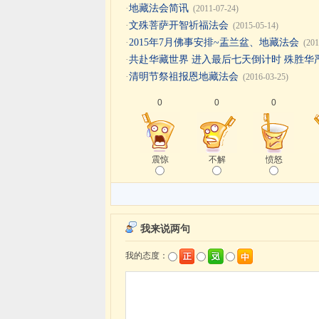
·
地藏法会简讯
(2011-07-24)
·
文殊菩萨开智祈福法会
(2015-05-14)
·
2015年7月佛事安排~盂兰盆、地藏法会
(201
·
共赴华藏世界 进入最后七天倒计时 殊胜华
·
清明节祭祖报恩地藏法会
(2016-03-25)
0
0
0
震惊
不解
愤怒