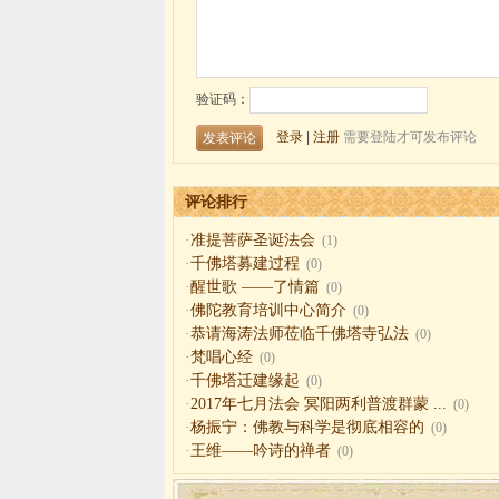
评论排行
·
准提菩萨圣诞法会
(1)
·
千佛塔募建过程
(0)
·
醒世歌 ——了情篇
(0)
·
佛陀教育培训中心简介
(0)
·
恭请海涛法师莅临千佛塔寺弘法
(0)
·
梵唱心经
(0)
·
千佛塔迁建缘起
(0)
·
2017年七月法会 冥阳两利普渡群蒙 ...
(0)
·
杨振宁：佛教与科学是彻底相容的
(0)
·
王维——吟诗的禅者
(0)