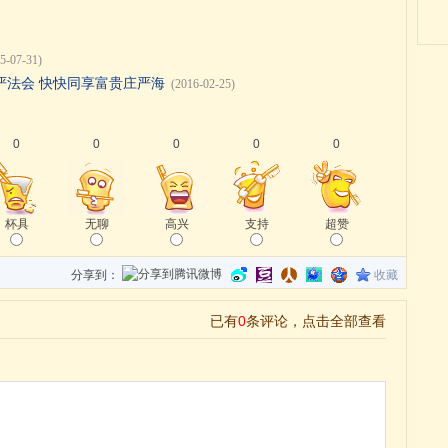
5-07-31)
严法会 快快同享富贵庄严海
(2016-02-25)
0
0
0
0
0
杯具
无聊
高兴
支持
超赞
分享到：
收藏