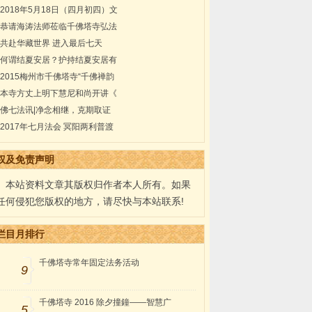
2018年5月18日（四月初四）文
恭请海涛法师莅临千佛塔寺弘法
共赴华藏世界 进入最后七天
何谓结夏安居？护持结夏安居有
2015梅州市千佛塔寺“千佛禅韵
本寺方丈上明下慧尼和尚开讲《
佛七法讯|净念相继，克期取证
2017年七月法会 冥阳两利普渡
权及免责声明
本站资料文章其版权归作者本人所有。如果
任何侵犯您版权的地方，请尽快与本站联系!
栏目月排行
千佛塔寺常年固定法务活动
9
千佛塔寺 2016 除夕撞鐘——智慧广
5