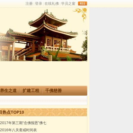
rss
养生之道
扩建工程
千佛慈善
目热点TOP10
2017年第三期“念佛报恩”佛七
2016年八关斋戒时间表