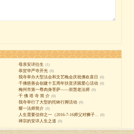
·
母亲安详往生
(1)
·
恭贺华严寺开光
(0)
·
我寺举办大型法会和文艺晚会庆祝佛欢喜日
(0)
·
千佛慈善会创建十五周年扶贫济困爱心活动
(0)
·
梅州市第一尊肉身菩萨——崇慧老法师
(0)
·
千 佛 塔 寺 简 介
(0)
·
我寺举行了大型的托钵行脚活动
(0)
·
耀一法师简介
(0)
·
人生需要信仰之一（2016-7-16师父对狮子...
(0)
·
禅宗的安详人生之道
(0)