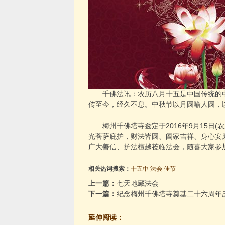
千佛法讯：农历八月十五是中国传统的中
传至今，经久不息。中秋节以月圆喻人圆，
梅州千佛塔寺兹定于2016年9月15日(
光菩萨庇护，财法皆圆、阖家吉祥、身心安
广大善信、护法檀越莅临法会，随喜大家参加，
相关热词搜索：
十五中
法会
佳节
上一篇：
七天地藏法会
下一篇：
纪念梅州千佛塔寺奠基二十六周年
延伸阅读：