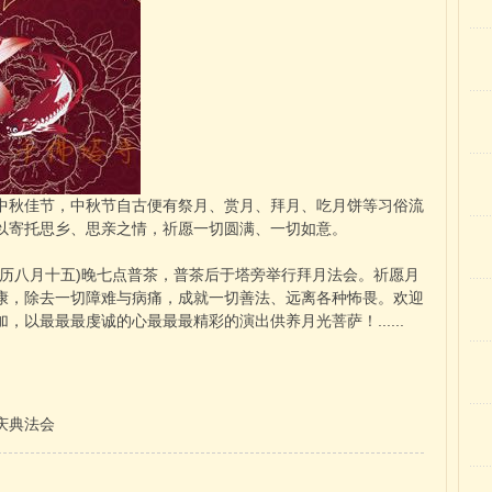
秋佳节，中秋节自古便有祭月、赏月、拜月、吃月饼等习俗流
以寄托思乡、思亲之情，祈愿一切圆满、一切如意。
农历八月十五)晚七点普茶，普茶后于塔旁举行拜月法会。祈愿月
康，除去一切障难与病痛，成就一切善法、远离各种怖畏。欢迎
以最最最虔诚的心最最最精彩的演出供养月光菩萨！......
庆典法会