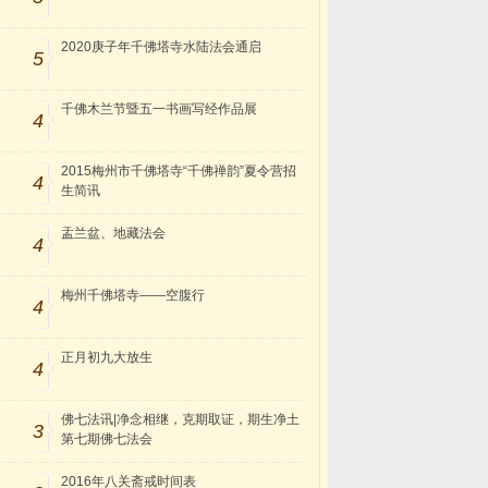
2020庚子年千佛塔寺水陆法会通启
5
千佛木兰节暨五一书画写经作品展
4
2015梅州市千佛塔寺“千佛禅韵”夏令营招
4
生简讯
盂兰盆、地藏法会
4
梅州千佛塔寺——空腹行
4
正月初九大放生
4
佛七法讯|净念相继，克期取证，期生净土
3
第七期佛七法会
2016年八关斋戒时间表