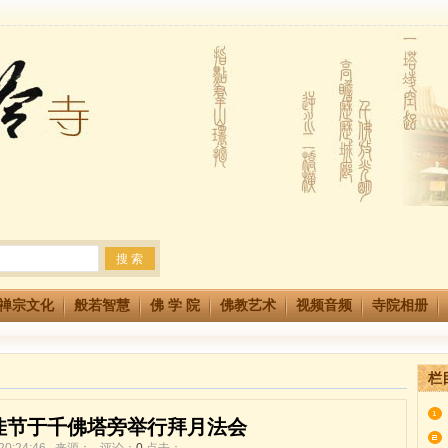
法会 快快同享富贵庄严海
生简章
两利普渡群蒙盂兰盆
禅宗文化
般若智慧
佛 学 院
佛教艺术
视频音频
寺院相册
栏
佳节于千佛塔旁举行拜月法会