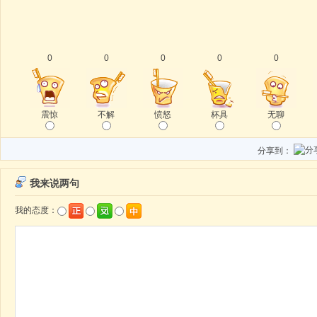
0
0
0
0
0
震惊
不解
愤怒
杯具
无聊
分享到：