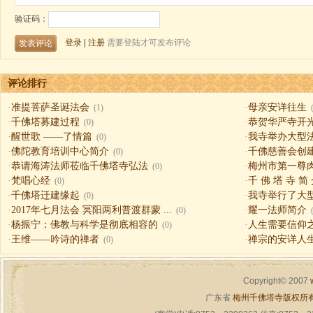
评论排行
·
准提菩萨圣诞法会
·
母亲安详往生
(1)
·
千佛塔募建过程
·
恭贺华严寺开
(0)
·
醒世歌 ——了情篇
·
我寺举办大型
(0)
·
佛陀教育培训中心简介
·
千佛慈善会创
(0)
·
恭请海涛法师莅临千佛塔寺弘法
·
梅州市第一尊
(0)
·
梵唱心经
·
千 佛 塔 寺 简
(0)
·
千佛塔迁建缘起
·
我寺举行了大
(0)
·
2017年七月法会 冥阳两利普渡群蒙 ...
·
耀一法师简介
(0)
·
杨振宁：佛教与科学是彻底相容的
·
人生需要信仰之一（
(0)
·
王维——吟诗的禅者
·
禅宗的安详人
(0)
Copyright© 2007
广东省
梅州千佛塔寺版权所