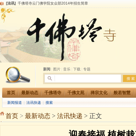
[法讯]
千佛塔寺云门佛学院女众部2014年招生简章
[法讯]
千佛塔寺兴建佛学院综合大楼缘起
[法讯]
共赴华藏世界 进入最后七天倒计时 殊胜华严法会 快快同享富贵庄严海
[法讯]
千佛塔寺阅藏堂周末阅藏报名通知
[法讯]
清明节祭祖报恩地藏法会
[法讯]
本寺方丈上明下慧尼和尚开讲《六祖坛经》
[法讯]
2015-3-26师父于法堂对大众的开示
[法讯]
广东千佛塔寺云门佛学院女众部 2016年招生简章
[法讯]
恭请海涛法师莅临千佛塔寺弘法
[法讯]
2014年七月大法会 祈福息灾地藏七 冥阳两利普渡群蒙盂兰盆
新闻
|
图片
|
音乐
|
下载
|
专题
首页
最新动态
千佛塔寺
千佛文苑
禅宗文化
般若智慧
新闻报道
|
法讯快递
|
搜索
首页
>
最新动态
>
法讯快递
> 正文
迎春接福 植树栽