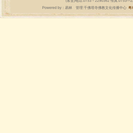
(客堂)电话:0753－2290362 传真:0753—
Powered by：
易林
管理:千佛塔寺佛教文化传播中心
粤I