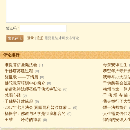
评论排行
·
准提菩萨圣诞法会
·
母亲安详往生
(1)
·
千佛塔募建过程
·
恭贺华严寺开
(0)
·
醒世歌 ——了情篇
·
我寺举办大型
(0)
·
佛陀教育培训中心简介
·
千佛慈善会创
(0)
·
恭请海涛法师莅临千佛塔寺弘法
·
梅州市第一尊
(0)
·
梵唱心经
·
千 佛 塔 寺 简
(0)
·
千佛塔迁建缘起
·
我寺举行了大
(0)
·
2017年七月法会 冥阳两利普渡群蒙 ...
·
耀一法师简介
(0)
·
杨振宁：佛教与科学是彻底相容的
·
人生需要信仰之一（
(0)
·
王维——吟诗的禅者
·
禅宗的安详人
(0)