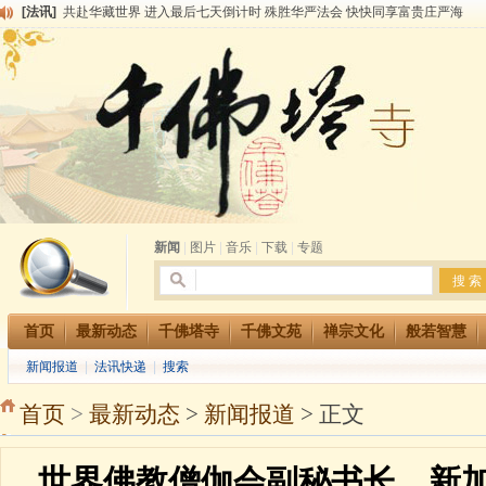
[法讯]
共赴华藏世界 进入最后七天倒计时 殊胜华严法会 快快同享富贵庄严海
[法讯]
千佛塔寺阅藏堂周末阅藏报名通知
[法讯]
清明节祭祖报恩地藏法会
[法讯]
本寺方丈上明下慧尼和尚开讲《六祖坛经》
[法讯]
2015-3-26师父于法堂对大众的开示
[法讯]
广东千佛塔寺云门佛学院女众部 2016年招生简章
[法讯]
恭请海涛法师莅临千佛塔寺弘法
[法讯]
2014年七月大法会 祈福息灾地藏七 冥阳两利普渡群蒙盂兰盆
[法讯]
千佛塔寺云门佛学院女众部2014年招生简章
[法讯]
千佛塔寺兴建佛学院综合大楼缘起
新闻
|
图片
|
音乐
|
下载
|
专题
首页
最新动态
千佛塔寺
千佛文苑
禅宗文化
般若智慧
新闻报道
|
法讯快递
|
搜索
首页
>
最新动态
>
新闻报道
> 正文
世界佛教僧伽会副秘书长、新