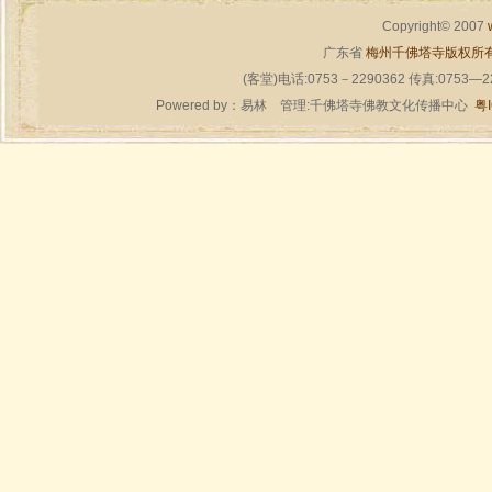
Copyright© 2007
广东省
梅州千佛塔寺版权所
(客堂)电话:0753－2290362 传真:0753—
Powered by：
易林
管理:千佛塔寺佛教文化传播中心
粤I