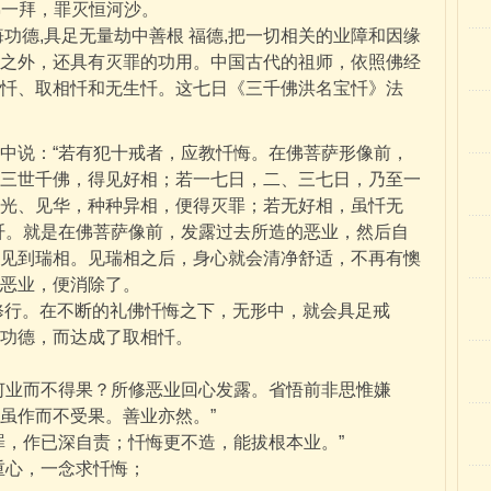
佛一拜，罪灭恒河沙。
德,具足无量劫中善根 福德,把一切相关的业障和因缘
之外，还具有灭罪的功用。中国古代的祖师，依照佛经
忏、取相忏和无生忏。这七日《三千佛洪名宝忏》法
说：“若有犯十戒者，应教忏悔。在佛菩萨形像前，
三世千佛，得见好相；若一七日，二、三七日，乃至一
光、见华，种种异相，便得灭罪；若无好相，虽忏无
忏。就是在佛菩萨像前，发露过去所造的恶业，然后自
见到瑞相。见瑞相之后，身心就会清净舒适，不再有懊
的恶业，便消除了。
。在不断的礼佛忏悔之下，无形中，就会具足戒
功德，而达成了取相忏。
何业而不得果？所修恶业回心发露。省悟前非思惟嫌
虽作而不受果。善业亦然。”
罪，作已深自责；忏悔更不造，能拔根本业。”
重心，一念求忏悔；