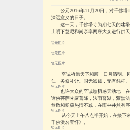
2016-11-2
公元2016年11月20日，对千佛
深远意义的日子。
这一天，千佛塔寺为期七天的建塔廿
上明下慧尼和尚亲率两序大众进行供天
至诚祈愿天下和顺，日月清明。风雨
仁，务修礼让。国无盗贼，无有怨枉。
也许大众的至诚恳切感天动地，在供
诸佛菩萨甘露普降，法雨普滋，蒙熏法
恭敬和积极热情不减，在雨中井然有序
从今天上午八点半开始，在接下来的
千佛洪名宝忏》。