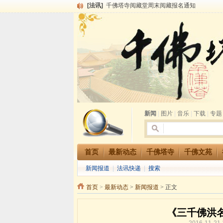
[法讯]
千佛塔寺阅藏堂周末阅藏报名通知
[法讯]
清明节祭祖报恩地藏法会
[法讯]
本寺方丈上明下慧尼和尚开讲《六祖坛经》
[法讯]
2015-3-26师父于法堂对大众的开示
[法讯]
广东千佛塔寺云门佛学院女众部 2016年招
[法讯]
恭请海涛法师莅临千佛塔寺弘法
[法讯]
2014年七月大法会 祈福息灾地藏七 冥阳
[法讯]
千佛塔寺云门佛学院女众部2014年招生简章
[法讯]
千佛塔寺兴建佛学院综合大楼缘起
[法讯]
共赴华藏世界 进入最后七天倒计时 殊胜华严
新闻
|
图片
|
音乐
|
下载
|
专题
首页
最新动态
千佛塔寺
千佛文苑
新闻报道
|
法讯快递
|
搜索
首页
>
最新动态
>
新闻报道
> 正文
《三千佛洪