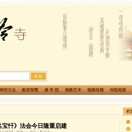
生简章
两利普渡群蒙盂兰盆
法会 快快同享富贵庄严海
禅宗文化
般若智慧
佛 学 院
佛教艺术
视频音频
寺院相册
栏
名宝忏》法会今日隆重启建