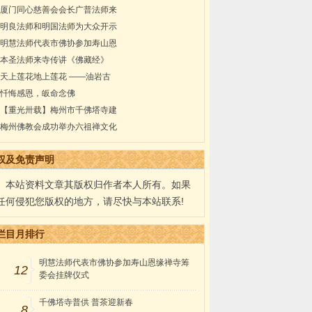
厦门同心慈善会会长广普法师来
明良法师和明国法师为大众开示
明慧法师代表市佛协参加寿山恩
本圣法师来寺传讲《佛藏经》
天上莲花地上莲花 ——油岩古
忏悔感恩，皈命念佛
【重光卅载】梅州市千佛塔寺建
梅州佛教会成功举办六祖禅文化
权及免责声明
本站资料文章其版权归作者本人所有。如果
任何侵犯您版权的地方，请尽快与本站联系!
栏目月排行
明慧法师代表市佛协参加寿山恩缘禅寺筹
12
委会挂牌仪式
千佛塔寺普供 普茶迎新春
8