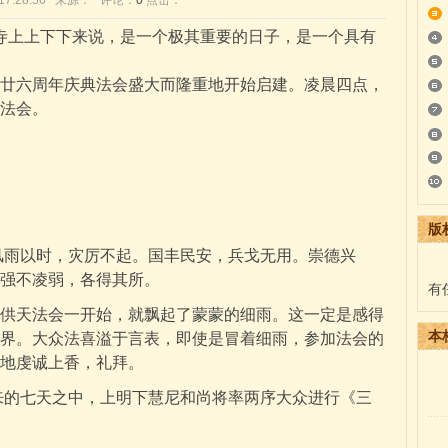
1 17:28:56 来源： 评论：
0
点击：
塔寺上上下下来说，是一个极其重要的日子，是一个具有
六周年庆典法会盛大而隆重地开始启建。凌晨四点，
法会。
版
以时，灾厉不起。国丰民安，兵戈无用。崇德兴
强不凌弱，各得其所。
有
天法会一开始，就飘起了蒙蒙的细雨。这一定是感得
本
界。大众法喜溢于言表，即使是冒着细雨，参加法会的
地虔诚上香，礼拜。
七天之中，上明下慧尼和尚将率两序大众进行《三