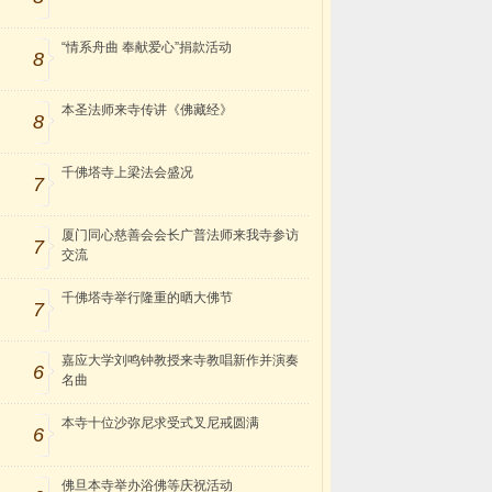
“情系舟曲 奉献爱心”捐款活动
8
本圣法师来寺传讲《佛藏经》
8
千佛塔寺上梁法会盛况
7
厦门同心慈善会会长广普法师来我寺参访
7
交流
千佛塔寺举行隆重的晒大佛节
7
嘉应大学刘鸣钟教授来寺教唱新作并演奏
6
名曲
本寺十位沙弥尼求受式叉尼戒圆满
6
佛旦本寺举办浴佛等庆祝活动