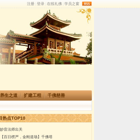
rss
养生之道
扩建工程
千佛慈善
目热点TOP10
妙音法师出关
【百日楞严，金刚道场】千佛塔