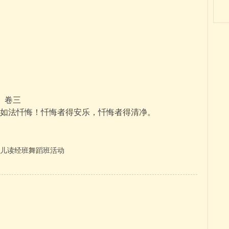
》卷三
如法忏悔！忏悔者得安乐，忏悔者得清净。
少儿读经班舞蹈班活动