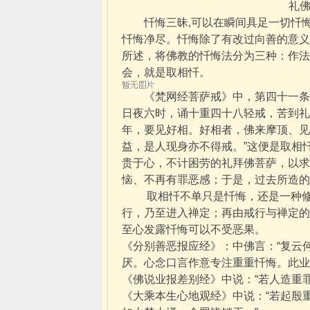
礼
忏悔三昧,可以在瞬间具足一切忏悔功
忏悔净尽。忏悔除了有改过向善的意义
所述，将佛教的忏悔法分为三种：作法
会，就是取相忏。
《梵网经菩萨戒》中，第四十一条中
日夜六时，诵十重四十八轻戒，苦到礼
年，要见好相。好相者，佛来摩顶、见
益，是人现身亦不得戒。”这便是取相
贵于心，不计困劳的礼拜佛菩萨，以求
恼、不再有罪恶感；于是，过去所造
取相忏不单只是忏悔，还是一种修行
行，乃至进入禅定；再由戒行与禅定的
至心发露忏悔可以不受恶果。
《分别善恶报应经》：中佛言：“复云
厌。心念口言作意专注重重忏悔。此业
《佛说业报差别经》中说：“若人造重
《大乘本生心地观经》中说：“若起殷