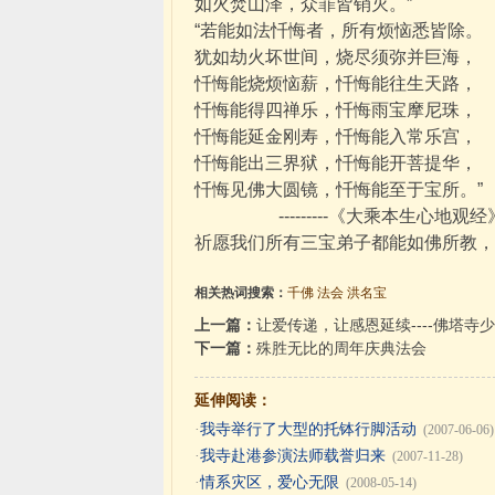
如火焚山泽，众罪皆销灭。”
“若能如法忏悔者，所有烦恼悉皆除。
犹如劫火坏世间，烧尽须弥并巨海，
忏悔能烧烦恼薪，忏悔能往生天路，
忏悔能得四禅乐，忏悔雨宝摩尼珠，
忏悔能延金刚寿，忏悔能入常乐宫，
忏悔能出三界狱，忏悔能开菩提华，
忏悔见佛大圆镜，忏悔能至于宝所。”
---------《大乘本生心地观经
祈愿我们所有三宝弟子都能如佛所教，
相关热词搜索：
千佛
法会
洪名宝
上一篇：
让爱传递，让感恩延续----佛塔寺
下一篇：
殊胜无比的周年庆典法会
延伸阅读：
·
我寺举行了大型的托钵行脚活动
(2007-06-06)
·
我寺赴港参演法师载誉归来
(2007-11-28)
·
情系灾区，爱心无限
(2008-05-14)