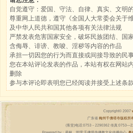
自觉遵守：爱国、守法、自律、真实、文明
尊重网上道德，遵守《全国人大常委会关于
及中华人民共和国其他各项有关法律法规
严禁发表危害国家安全，破坏民族团结、国
含侮辱、诽谤、教唆、淫秽等内容的作品
承担一切因您的行为而直接或间接导致的民
您在本站评论发表的作品，本站有权在网站
删除
参与本评论即表明您已经阅读并接受上述条
Copyright© 2007
广东省
梅州千佛塔寺版权所
(客堂)电话:0753－2290362 传真:0753—
Powered by：
易林
管理:千佛塔寺佛教文化传播中心
粤I