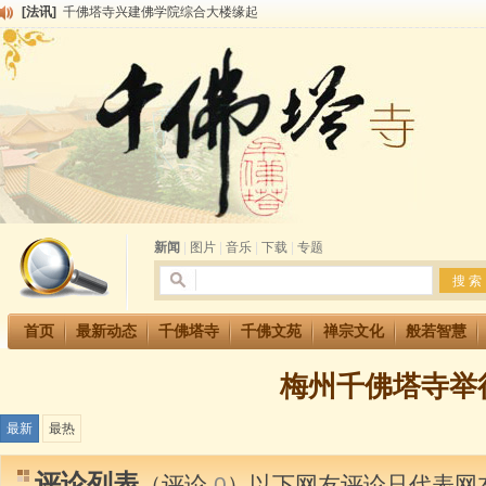
[法讯]
千佛塔寺兴建佛学院综合大楼缘起
[法讯]
共赴华藏世界 进入最后七天倒计时 殊胜华严法会 快快同享富贵庄严海
[法讯]
千佛塔寺阅藏堂周末阅藏报名通知
[法讯]
清明节祭祖报恩地藏法会
[法讯]
本寺方丈上明下慧尼和尚开讲《六祖坛经》
[法讯]
2015-3-26师父于法堂对大众的开示
[法讯]
广东千佛塔寺云门佛学院女众部 2016年招生简章
[法讯]
恭请海涛法师莅临千佛塔寺弘法
[法讯]
2014年七月大法会 祈福息灾地藏七 冥阳两利普渡群蒙盂兰盆
[法讯]
千佛塔寺云门佛学院女众部2014年招生简章
新闻
|
图片
|
音乐
|
下载
|
专题
首页
最新动态
千佛塔寺
千佛文苑
禅宗文化
般若智慧
梅州千佛塔寺举行
最新
最热
评论列表
（评论
0
）以下网友评论只代表网