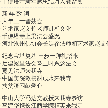
·
千佛塔寺新年感恩结万人缘斋宴
·
新 年 致 词
·
大年三十普茶会
·
艺术家赵文竹老师讲禅文化
·
千佛塔寺上梁法会盛况
·
河北沧州佛协会长延参法师和艺术家赵文
·
纪念宝塔奠基 三步一拜礼塔来
·
启建梁皇法会暨三时系念法会
·
宽见法师来我寺
·
中国美院教授谢成水来我寺
·
扶贫济困献爱心
·
中山大学冯达文教授来我寺参访
·
李建华携长江商学院精英来我寺