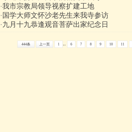
·
我市宗教局领导视察扩建工地
·
国学大师文怀沙老先生来我寺参访
·
九月十九恭逢观音菩萨出家纪念日
..
444条
上一页
1
6
7
8
9
10
11