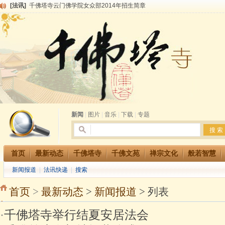
[法讯]
千佛塔寺兴建佛学院综合大楼缘起
[法讯]
共赴华藏世界 进入最后七天倒计时 殊胜华严法会 快快同享富贵庄严海
[法讯]
千佛塔寺阅藏堂周末阅藏报名通知
[法讯]
清明节祭祖报恩地藏法会
[法讯]
本寺方丈上明下慧尼和尚开讲《六祖坛经》
[法讯]
2015-3-26师父于法堂对大众的开示
[法讯]
广东千佛塔寺云门佛学院女众部 2016年招生简章
[法讯]
恭请海涛法师莅临千佛塔寺弘法
[法讯]
2014年七月大法会 祈福息灾地藏七 冥阳两利普渡群蒙盂兰盆
新闻
|
图片
|
音乐
|
下载
|
专题
首页
最新动态
千佛塔寺
千佛文苑
禅宗文化
般若智慧
新闻报道
|
法讯快递
|
搜索
首页
>
最新动态
>
新闻报道
> 列表
·
千佛塔寺举行结夏安居法会