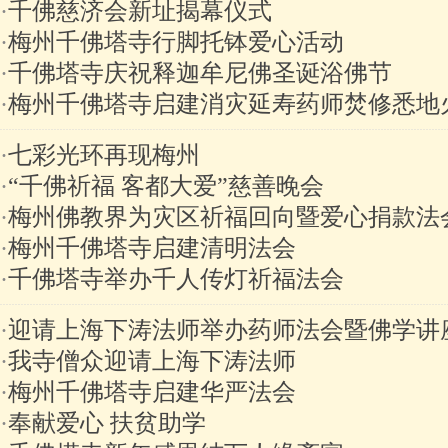
·
千佛慈济会新址揭幕仪式
·
梅州千佛塔寺行脚托钵爱心活动
·
千佛塔寺庆祝释迦牟尼佛圣诞浴佛节
·
梅州千佛塔寺启建消灾延寿药师焚修悉地
·
七彩光环再现梅州
·
“千佛祈福 客都大爱”慈善晚会
·
梅州佛教界为灾区祈福回向暨爱心捐款法
·
梅州千佛塔寺启建清明法会
·
千佛塔寺举办千人传灯祈福法会
·
迎请上海下涛法师举办药师法会暨佛学讲
·
我寺僧众迎请上海下涛法师
·
梅州千佛塔寺启建华严法会
·
奉献爱心 扶贫助学