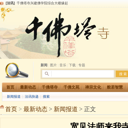
[法讯]
千佛塔寺兴建佛学院综合大楼缘起
[法讯]
共赴华藏世界 进入最后七天倒计时 殊胜华严法会 快快同享富贵庄严海
[法讯]
千佛塔寺阅藏堂周末阅藏报名通知
[法讯]
清明节祭祖报恩地藏法会
[法讯]
本寺方丈上明下慧尼和尚开讲《六祖坛经》
[法讯]
2015-3-26师父于法堂对大众的开示
[法讯]
广东千佛塔寺云门佛学院女众部 2016年招生简章
[法讯]
恭请海涛法师莅临千佛塔寺弘法
[法讯]
2014年七月大法会 祈福息灾地藏七 冥阳两利普渡群蒙盂兰盆
[法讯]
千佛塔寺云门佛学院女众部2014年招生简章
新闻
|
图片
|
音乐
|
下载
|
专题
首页
最新动态
千佛塔寺
千佛文苑
禅宗文化
般若智慧
新闻报道
|
法讯快递
|
搜索
首页
>
最新动态
>
新闻报道
> 正文
宽见法师来我