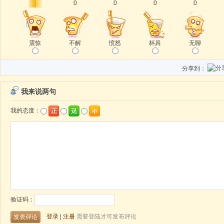
0
0
0
0
震惊
不解
愤怒
杯具
无聊
分享到：