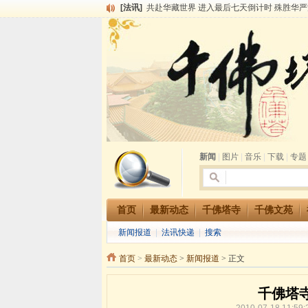
[法讯]
千佛塔寺阅藏堂周末阅藏报名通知
[法讯]
清明节祭祖报恩地藏法会
[法讯]
本寺方丈上明下慧尼和尚开讲《六祖坛经》
[法讯]
2015-3-26师父于法堂对大众的开示
[法讯]
广东千佛塔寺云门佛学院女众部 2016年招
[法讯]
恭请海涛法师莅临千佛塔寺弘法
[法讯]
2014年七月大法会 祈福息灾地藏七 冥阳
[法讯]
千佛塔寺云门佛学院女众部2014年招生简章
[法讯]
千佛塔寺兴建佛学院综合大楼缘起
[法讯]
共赴华藏世界 进入最后七天倒计时 殊胜华严
新闻
|
图片
|
音乐
|
下载
|
专题
首页
最新动态
千佛塔寺
千佛文苑
新闻报道
|
法讯快递
|
搜索
首页
>
最新动态
>
新闻报道
> 正文
千佛塔