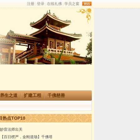
rss
养生之道
扩建工程
千佛慈善
目热点TOP10
妙音法师出关
【百日楞严，金刚道场】千佛塔