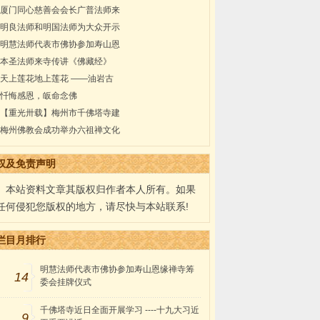
厦门同心慈善会会长广普法师来
明良法师和明国法师为大众开示
明慧法师代表市佛协参加寿山恩
本圣法师来寺传讲《佛藏经》
天上莲花地上莲花 ——油岩古
忏悔感恩，皈命念佛
【重光卅载】梅州市千佛塔寺建
梅州佛教会成功举办六祖禅文化
权及免责声明
本站资料文章其版权归作者本人所有。如果
任何侵犯您版权的地方，请尽快与本站联系!
栏目月排行
明慧法师代表市佛协参加寿山恩缘禅寺筹
14
委会挂牌仪式
千佛塔寺近日全面开展学习 ----十九大习近
9