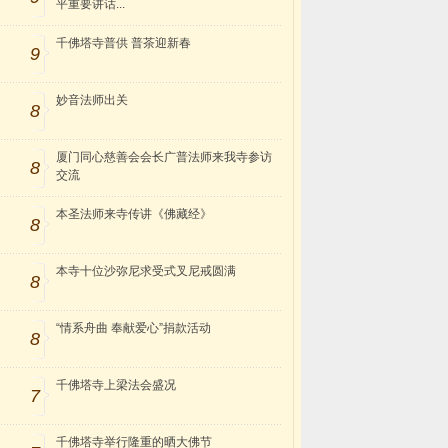
平重要讲话...
千佛塔寺普供 普茶迎新春
9
妙音法师出关
8
厦门同心慈善会会长广普法师来我寺参访
8
交流
本圣法师来寺传讲《佛藏经》
8
本寺十位沙弥尼求受式叉尼戒圆满
8
“情系舟曲 奉献爱心”捐款活动
8
千佛塔寺上梁法会盛况
7
千佛塔寺举行隆重的晒大佛节