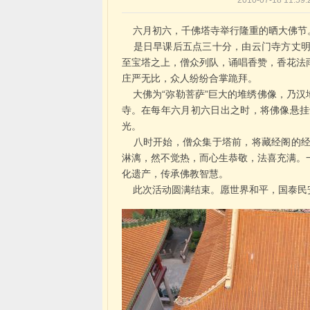
2010-07-18 1
六月初六，千佛塔寺举行隆重的晒大佛节
是日早课后五点三十分，由云门寺方丈明
至宝塔之上，僧众列队，诵唱香赞，香花法
庄严无比，众人纷纷合掌跪拜。
大佛为“弥勒菩萨”巨大的堆绣佛像，乃汉
寺。在每年六月初六日出之时，将佛像悬挂
光。
八时开始，僧众集于塔前，将藏经阁的经
淋漓，然不觉热，而心生恭敬，法喜充满。
化遗产，传承佛教智慧。
此次活动圆满结束。愿世界和平，国泰民