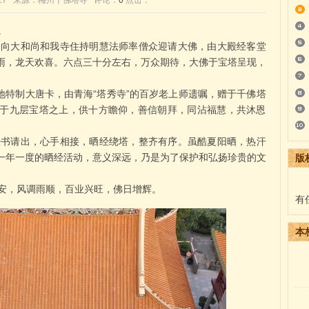
1:59:27 来源：梅州千佛塔寺 评论：
0
点击：
。
向大和尚和我寺住持明慧法师率僧众迎请大佛，由大殿经客堂
雨，龙天欢喜。六点三十分左右，万众期待，大佛于宝塔呈现，
地特制大唐卡，由青海“塔秀寺”的百岁老上师遗嘱，赠于千佛塔
于九层宝塔之上，供十方瞻仰，善信朝拜，同沾福慧，共沐恩
书请出，心手相接，晒经绕塔，整齐有序。虽酷夏阳晒，热汗
一年一度的晒经活动，意义深远，乃是为了保护和弘扬珍贵的文
版
安，风调雨顺，百业兴旺，佛日增辉。
有
本