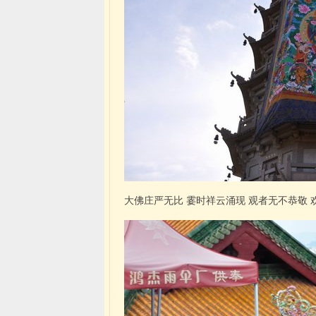
大佛庄严无比 霎时祥云涌现 观者无不恭敬 