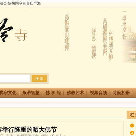
生简章
两利普渡群蒙盂兰盆
法会 快快同享富贵庄严海
禅宗文化
般若智慧
佛 学 院
佛教艺术
视频音频
寺院相册
栏
寺举行隆重的晒大佛节