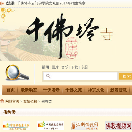
[法讯]
千佛塔寺云门佛学院女众部2014年招生简章
[法讯]
千佛塔寺兴建佛学院综合大楼缘起
[法讯]
共赴华藏世界 进入最后七天倒计时 殊胜华严法会 快快同享富贵庄严海
[法讯]
千佛塔寺阅藏堂周末阅藏报名通知
[法讯]
清明节祭祖报恩地藏法会
[法讯]
本寺方丈上明下慧尼和尚开讲《六祖坛经》
[法讯]
2015-3-26师父于法堂对大众的开示
[法讯]
广东千佛塔寺云门佛学院女众部 2016年招生简章
[法讯]
恭请海涛法师莅临千佛塔寺弘法
[法讯]
2014年七月大法会 祈福息灾地藏七 冥阳两利普渡群蒙盂兰盆
新闻
|
图片
|
音乐
|
下载
|
专题
首页
最新动态
千佛塔寺
千佛文苑
禅宗文化
般若智慧
网站首页
>
友情链接
>
佛教类
佛教类