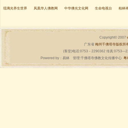
琉璃光养生世界
凤凰华人佛教网
中华佛光文化网
生命电视台
柏林
Copyright© 2007
广东省
梅州千佛塔寺版权所
(客堂)电话:0753－2290362 传真:0753—
Powered by：
易林
管理:千佛塔寺佛教文化传播中心
粤I