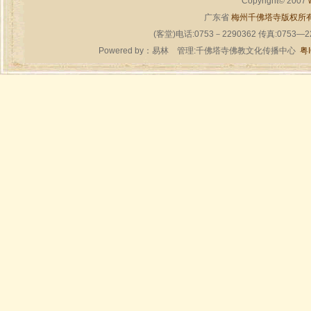
Copyright© 2007
广东省
梅州千佛塔寺版权所
(客堂)电话:0753－2290362 传真:0753—
Powered by：
易林
管理:千佛塔寺佛教文化传播中心
粤I