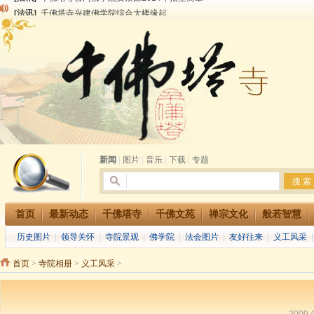
[法讯]
千佛塔寺兴建佛学院综合大楼缘起
[法讯]
共赴华藏世界 进入最后七天倒计时 殊胜华严法会 快快同享富贵庄严海
[法讯]
千佛塔寺阅藏堂周末阅藏报名通知
[法讯]
清明节祭祖报恩地藏法会
[法讯]
本寺方丈上明下慧尼和尚开讲《六祖坛经》
[法讯]
2015-3-26师父于法堂对大众的开示
[法讯]
广东千佛塔寺云门佛学院女众部 2016年招生简章
[法讯]
恭请海涛法师莅临千佛塔寺弘法
[法讯]
2014年七月大法会 祈福息灾地藏七 冥阳两利普渡群蒙盂兰盆
[法讯]
千佛塔寺云门佛学院女众部2014年招生简章
新闻
|
图片
|
音乐
|
下载
|
专题
首页
最新动态
千佛塔寺
千佛文苑
禅宗文化
般若智慧
历史图片
|
领导关怀
|
寺院景观
|
佛学院
|
法会图片
|
友好往来
|
义工风采
首页
>
寺院相册
>
义工风采
>