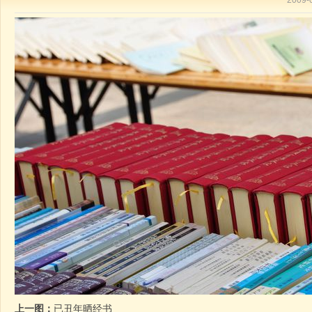
2009
上一图：
已丑年晒经书