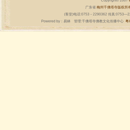
Copyright© 2007
广东省
梅州千佛塔寺版权所
(客堂)电话:0753－2290362 传真:0753—
Powered by：
易林
管理:千佛塔寺佛教文化传播中心
粤I