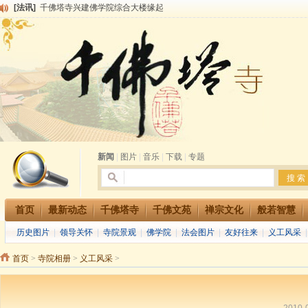
[法讯]
千佛塔寺兴建佛学院综合大楼缘起
[法讯]
共赴华藏世界 进入最后七天倒计时 殊胜华严法会 快快同享富贵庄严海
[法讯]
千佛塔寺阅藏堂周末阅藏报名通知
[法讯]
清明节祭祖报恩地藏法会
[法讯]
本寺方丈上明下慧尼和尚开讲《六祖坛经》
[法讯]
2015-3-26师父于法堂对大众的开示
[法讯]
广东千佛塔寺云门佛学院女众部 2016年招生简章
[法讯]
恭请海涛法师莅临千佛塔寺弘法
[法讯]
2014年七月大法会 祈福息灾地藏七 冥阳两利普渡群蒙盂兰盆
[法讯]
千佛塔寺云门佛学院女众部2014年招生简章
新闻
|
图片
|
音乐
|
下载
|
专题
首页
最新动态
千佛塔寺
千佛文苑
禅宗文化
般若智慧
历史图片
|
领导关怀
|
寺院景观
|
佛学院
|
法会图片
|
友好往来
|
义工风采
首页
>
寺院相册
>
义工风采
>