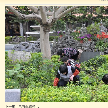
2010
上一图：
已丑年晒经书