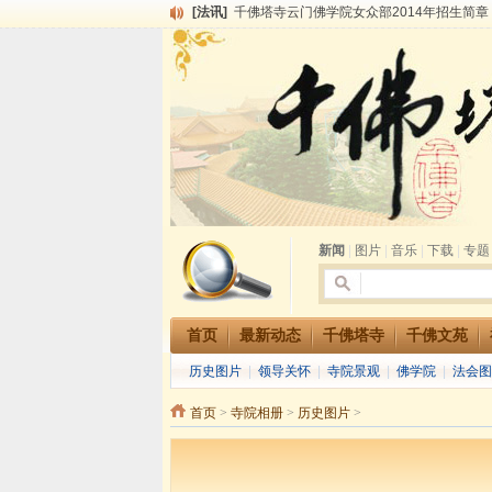
[法讯]
千佛塔寺云门佛学院女众部2014年招生简章
[法讯]
千佛塔寺兴建佛学院综合大楼缘起
[法讯]
共赴华藏世界 进入最后七天倒计时 殊胜华严
[法讯]
千佛塔寺阅藏堂周末阅藏报名通知
[法讯]
清明节祭祖报恩地藏法会
[法讯]
本寺方丈上明下慧尼和尚开讲《六祖坛经》
[法讯]
2015-3-26师父于法堂对大众的开示
[法讯]
广东千佛塔寺云门佛学院女众部 2016年招
[法讯]
恭请海涛法师莅临千佛塔寺弘法
[法讯]
2014年七月大法会 祈福息灾地藏七 冥阳
新闻
|
图片
|
音乐
|
下载
|
专题
首页
最新动态
千佛塔寺
千佛文苑
历史图片
|
领导关怀
|
寺院景观
|
佛学院
|
法会图
首页
>
寺院相册
>
历史图片
>