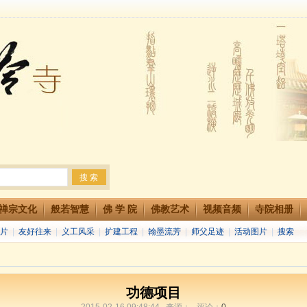
法会 快快同享富贵庄严海
生简章
两利普渡群蒙盂兰盆
禅宗文化
般若智慧
佛 学 院
佛教艺术
视频音频
寺院相册
片
|
友好往来
|
义工风采
|
扩建工程
|
翰墨流芳
|
师父足迹
|
活动图片
|
搜索
功德项目