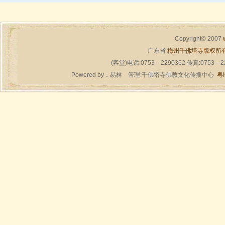
Copyright© 2007
广东省
梅州千佛塔寺版权所
(客堂)电话:0753－2290362 传真:0753—
Powered by：
易林
管理:千佛塔寺佛教文化传播中心
粤I