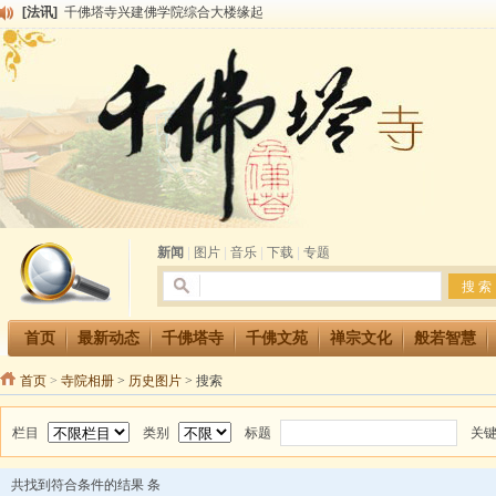
[法讯]
千佛塔寺兴建佛学院综合大楼缘起
[法讯]
共赴华藏世界 进入最后七天倒计时 殊胜华严法会 快快同享富贵庄严海
[法讯]
千佛塔寺阅藏堂周末阅藏报名通知
[法讯]
清明节祭祖报恩地藏法会
[法讯]
本寺方丈上明下慧尼和尚开讲《六祖坛经》
[法讯]
2015-3-26师父于法堂对大众的开示
[法讯]
广东千佛塔寺云门佛学院女众部 2016年招生简章
[法讯]
恭请海涛法师莅临千佛塔寺弘法
[法讯]
2014年七月大法会 祈福息灾地藏七 冥阳两利普渡群蒙盂兰盆
[法讯]
千佛塔寺云门佛学院女众部2014年招生简章
新闻
|
图片
|
音乐
|
下载
|
专题
首页
最新动态
千佛塔寺
千佛文苑
禅宗文化
般若智慧
首页
>
寺院相册
>
历史图片
> 搜索
栏目
类别
标题
关
共找到符合条件的结果
条