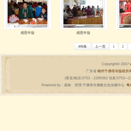
感恩年饭
感恩年饭
498条
上一页
1
2
Copyright© 2007
广东省
梅州千佛塔寺版权所
(客堂)电话:0753－2290362 传真:0753—
Powered by：
易林
管理:千佛塔寺佛教文化传播中心
粤I