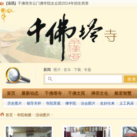
[法讯]
千佛塔寺云门佛学院女众部2014年招生简章
[法讯]
千佛塔寺兴建佛学院综合大楼缘起
[法讯]
共赴华藏世界 进入最后七天倒计时 殊胜华严法会 快快同享富贵庄严海
[法讯]
千佛塔寺阅藏堂周末阅藏报名通知
[法讯]
清明节祭祖报恩地藏法会
[法讯]
本寺方丈上明下慧尼和尚开讲《六祖坛经》
[法讯]
2015-3-26师父于法堂对大众的开示
[法讯]
广东千佛塔寺云门佛学院女众部 2016年招生简章
[法讯]
恭请海涛法师莅临千佛塔寺弘法
[法讯]
2014年七月大法会 祈福息灾地藏七 冥阳两利普渡群蒙盂兰盆
新闻
|
图片
|
音乐
|
下载
|
专题
首页
最新动态
千佛塔寺
千佛文苑
禅宗文化
般若智慧
历史图片
|
领导关怀
|
寺院景观
|
佛学院
|
法会图片
|
友好往来
|
义工风采
首页
>
寺院相册
>
活动图片
>