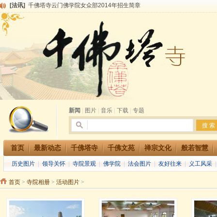
[法讯]
千佛塔寺云门佛学院女众部2014年招生简章
[法讯]
千佛塔寺兴建佛学院综合大楼缘起
[法讯]
共赴华藏世界 进入最后七天倒计时 殊胜华严法会 快快同享富贵庄严海
[法讯]
千佛塔寺阅藏堂周末阅藏报名通知
[法讯]
清明节祭祖报恩地藏法会
[法讯]
本寺方丈上明下慧尼和尚开讲《六祖坛经》
[法讯]
2015-3-26师父于法堂对大众的开示
[法讯]
广东千佛塔寺云门佛学院女众部 2016年招生简章
[法讯]
恭请海涛法师莅临千佛塔寺弘法
[法讯]
2014年七月大法会 祈福息灾地藏七 冥阳两利普渡群蒙盂兰盆
新闻
|
图片
|
音乐
|
下载
|
专题
首页
最新动态
千佛塔寺
千佛文苑
禅宗文化
般若智慧
历史图片
|
领导关怀
|
寺院景观
|
佛学院
|
法会图片
|
友好往来
|
义工风采
首页
>
寺院相册
>
活动图片
>