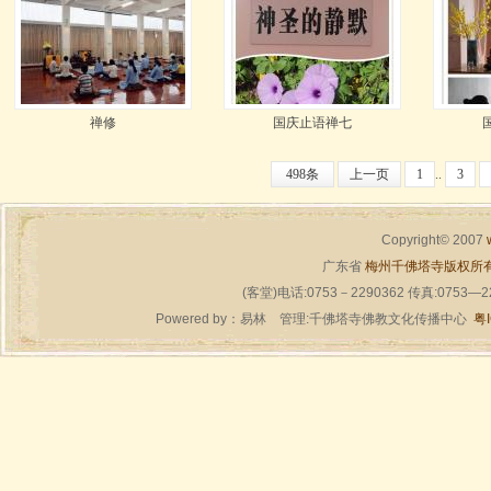
禅修
国庆止语禅七
498条
上一页
1
..
3
Copyright© 2007
广东省
梅州千佛塔寺版权所
(客堂)电话:0753－2290362 传真:0753—
Powered by：
易林
管理:千佛塔寺佛教文化传播中心
粤I