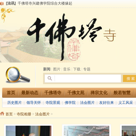
[法讯]
千佛塔寺兴建佛学院综合大楼缘起
[法讯]
共赴华藏世界 进入最后七天倒计时 殊胜华严法会 快快同享富贵庄严海
[法讯]
千佛塔寺阅藏堂周末阅藏报名通知
[法讯]
清明节祭祖报恩地藏法会
[法讯]
本寺方丈上明下慧尼和尚开讲《六祖坛经》
[法讯]
2015-3-26师父于法堂对大众的开示
[法讯]
广东千佛塔寺云门佛学院女众部 2016年招生简章
[法讯]
恭请海涛法师莅临千佛塔寺弘法
[法讯]
2014年七月大法会 祈福息灾地藏七 冥阳两利普渡群蒙盂兰盆
[法讯]
千佛塔寺云门佛学院女众部2014年招生简章
新闻
|
图片
|
音乐
|
下载
|
专题
首页
最新动态
千佛塔寺
千佛文苑
禅宗文化
般若智慧
历史图片
|
领导关怀
|
寺院景观
|
佛学院
|
法会图片
|
友好往来
|
义工风采
首页
>
寺院相册
>
法会图片
>