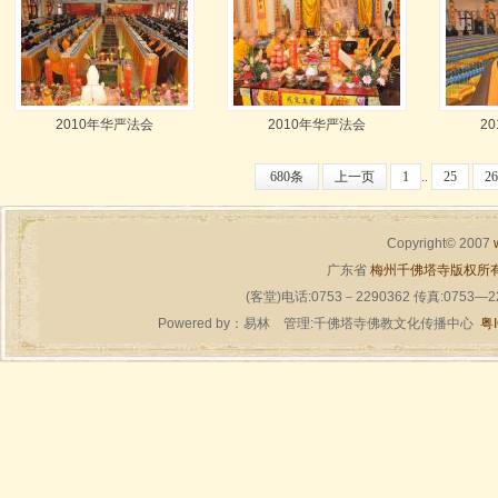
2010年华严法会
2010年华严法会
2
680条
上一页
1
..
25
26
Copyright© 2007
广东省
梅州千佛塔寺版权所
(客堂)电话:0753－2290362 传真:0753—
Powered by：
易林
管理:千佛塔寺佛教文化传播中心
粤I