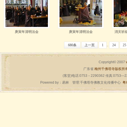
庚寅年清明法会
庚寅年清明法会
消灾祈福
680条
上一页
1
..
24
25
Copyright© 2007
广东省
梅州千佛塔寺版权所
(客堂)电话:0753－2290362 传真:0753—
Powered by：
易林
管理:千佛塔寺佛教文化传播中心
粤I