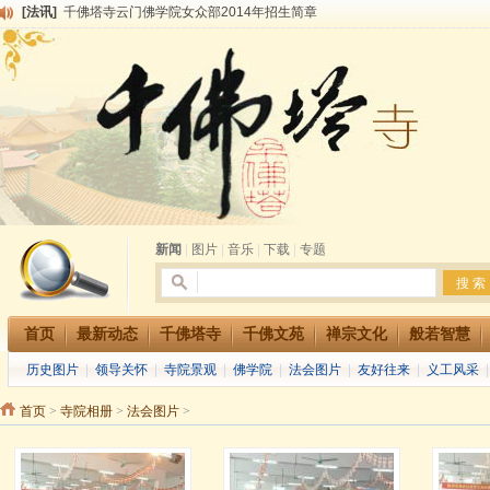
[法讯]
千佛塔寺云门佛学院女众部2014年招生简章
[法讯]
千佛塔寺兴建佛学院综合大楼缘起
[法讯]
共赴华藏世界 进入最后七天倒计时 殊胜华严法会 快快同享富贵庄严海
[法讯]
千佛塔寺阅藏堂周末阅藏报名通知
[法讯]
清明节祭祖报恩地藏法会
[法讯]
本寺方丈上明下慧尼和尚开讲《六祖坛经》
[法讯]
2015-3-26师父于法堂对大众的开示
[法讯]
广东千佛塔寺云门佛学院女众部 2016年招生简章
[法讯]
恭请海涛法师莅临千佛塔寺弘法
[法讯]
2014年七月大法会 祈福息灾地藏七 冥阳两利普渡群蒙盂兰盆
新闻
|
图片
|
音乐
|
下载
|
专题
首页
最新动态
千佛塔寺
千佛文苑
禅宗文化
般若智慧
历史图片
|
领导关怀
|
寺院景观
|
佛学院
|
法会图片
|
友好往来
|
义工风采
首页
>
寺院相册
>
法会图片
>