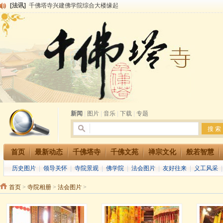
[法讯]
千佛塔寺兴建佛学院综合大楼缘起
[法讯]
共赴华藏世界 进入最后七天倒计时 殊胜华严法会 快快同享富贵庄严海
[法讯]
千佛塔寺阅藏堂周末阅藏报名通知
[法讯]
清明节祭祖报恩地藏法会
[法讯]
本寺方丈上明下慧尼和尚开讲《六祖坛经》
[法讯]
2015-3-26师父于法堂对大众的开示
[法讯]
广东千佛塔寺云门佛学院女众部 2016年招生简章
[法讯]
恭请海涛法师莅临千佛塔寺弘法
[法讯]
2014年七月大法会 祈福息灾地藏七 冥阳两利普渡群蒙盂兰盆
[法讯]
千佛塔寺云门佛学院女众部2014年招生简章
新闻
|
图片
|
音乐
|
下载
|
专题
首页
最新动态
千佛塔寺
千佛文苑
禅宗文化
般若智慧
历史图片
|
领导关怀
|
寺院景观
|
佛学院
|
法会图片
|
友好往来
|
义工风采
首页
>
寺院相册
>
法会图片
>