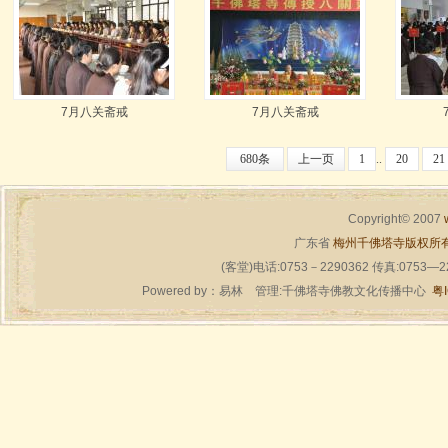
7月八关斋戒
7月八关斋戒
680条
上一页
1
..
20
21
Copyright© 2007
广东省
梅州千佛塔寺版权所
(客堂)电话:0753－2290362 传真:0753—
Powered by：
易林
管理:千佛塔寺佛教文化传播中心
粤I