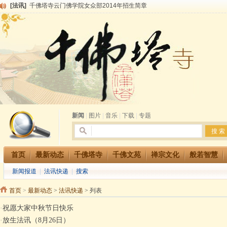
[法讯]
千佛塔寺兴建佛学院综合大楼缘起
[法讯]
共赴华藏世界 进入最后七天倒计时 殊胜华严法会 快快同享富贵庄严海
[法讯]
千佛塔寺阅藏堂周末阅藏报名通知
[法讯]
清明节祭祖报恩地藏法会
[法讯]
本寺方丈上明下慧尼和尚开讲《六祖坛经》
[法讯]
2015-3-26师父于法堂对大众的开示
[法讯]
广东千佛塔寺云门佛学院女众部 2016年招生简章
[法讯]
恭请海涛法师莅临千佛塔寺弘法
[法讯]
2014年七月大法会 祈福息灾地藏七 冥阳两利普渡群蒙盂兰盆
新闻
|
图片
|
音乐
|
下载
|
专题
首页
最新动态
千佛塔寺
千佛文苑
禅宗文化
般若智慧
新闻报道
|
法讯快递
|
搜索
首页
>
最新动态
>
法讯快递
> 列表
·
祝愿大家中秋节日快乐
·
放生法讯（8月26日）