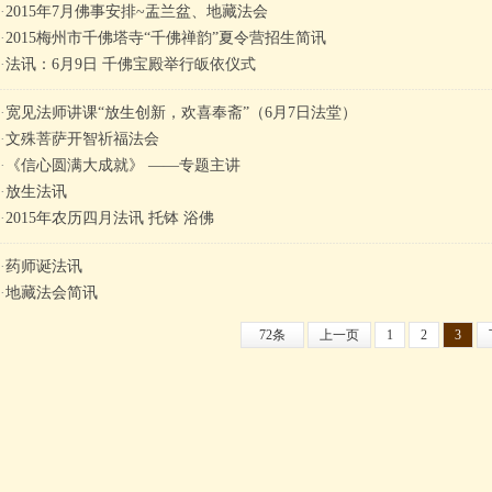
·
2015年7月佛事安排~盂兰盆、地藏法会
·
2015梅州市千佛塔寺“千佛禅韵”夏令营招生简讯
·
法讯：6月9日 千佛宝殿举行皈依仪式
·
​宽见法师讲课“放生创新，欢喜奉斋”（6月7日法堂）
·
文殊菩萨开智祈福法会
·
《信心圆满大成就》 ——专题主讲
·
放生法讯
·
2015年农历四月法讯 托钵 浴佛
·
药师诞法讯
·
地藏法会简讯
72条
上一页
1
2
3