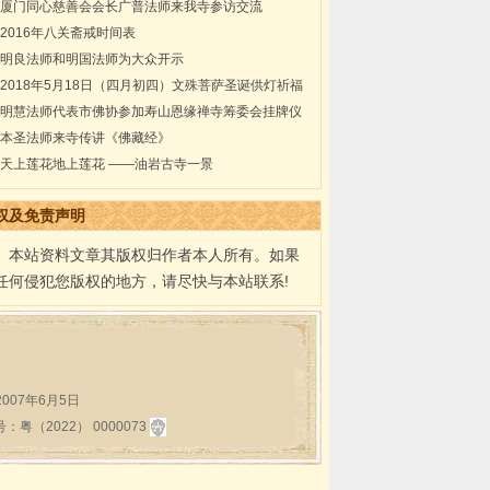
厦门同心慈善会会长广普法师来我寺参访交流
2016年八关斋戒时间表
明良法师和明国法师为大众开示
2018年5月18日（四月初四）文殊菩萨圣诞供灯祈福
法会通启
明慧法师代表市佛协参加寿山恩缘禅寺筹委会挂牌仪
式
本圣法师来寺传讲《佛藏经》
天上莲花地上莲花 ——油岩古寺一景
权及免责声明
本站资料文章其版权归作者本人所有。如果
任何侵犯您版权的地方，请尽快与本站联系!
:2007年6月5日
2022） 0000073