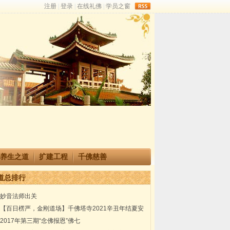
rss
养生之道
扩建工程
千佛慈善
道总排行
妙音法师出关
【百日楞严，金刚道场】千佛塔寺2021辛丑年结夏安
居楞严共修法会通启
2017年第三期“念佛报恩”佛七