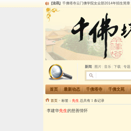
[法讯]
千佛塔寺云门佛学院女众部2014年招生简章
[法讯]
千佛塔寺兴建佛学院综合大楼缘起
[法讯]
共赴华藏世界 进入最后七天倒计时 殊胜华严
[法讯]
千佛塔寺阅藏堂周末阅藏报名通知
[法讯]
清明节祭祖报恩地藏法会
[法讯]
本寺方丈上明下慧尼和尚开讲《六祖坛经》
[法讯]
2015-3-26师父于法堂对大众的开示
[法讯]
广东千佛塔寺云门佛学院女众部 2016年招
[法讯]
恭请海涛法师莅临千佛塔寺弘法
[法讯]
2014年七月大法会 祈福息灾地藏七 冥阳
新闻
|
图片
|
音乐
|
下载
|
专题
首页
最新动态
千佛塔寺
千佛文苑
首页
>
标签：
先生
总共有 1 条记录
·
李建华
先生
的慈善情怀