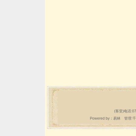
(客堂)电话:07
Powered by：
易林
管理:千