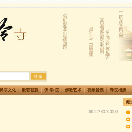
法会 快快同享富贵庄严海
生简章
两利普渡群蒙盂兰盆
禅宗文化
般若智慧
佛 学 院
佛教艺术
视频音频
寺院相册
频
2016-07-03 09:35:38