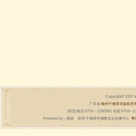
Copyright© 2007
广东省
梅州千佛塔寺版权所
(客堂)电话:0753－2290362 传真:0753—
Powered by：
易林
管理:千佛塔寺佛教文化传播中心
粤I