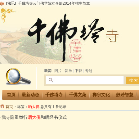
[法讯]
千佛塔寺云门佛学院女众部2014年招生简章
[法讯]
千佛塔寺兴建佛学院综合大楼缘起
[法讯]
共赴华藏世界 进入最后七天倒计时 殊胜华严法会 快快同享富贵庄严海
[法讯]
千佛塔寺阅藏堂周末阅藏报名通知
[法讯]
清明节祭祖报恩地藏法会
[法讯]
本寺方丈上明下慧尼和尚开讲《六祖坛经》
[法讯]
2015-3-26师父于法堂对大众的开示
[法讯]
广东千佛塔寺云门佛学院女众部 2016年招生简章
[法讯]
恭请海涛法师莅临千佛塔寺弘法
[法讯]
2014年七月大法会 祈福息灾地藏七 冥阳两利普渡群蒙盂兰盆
新闻
|
图片
|
音乐
|
下载
|
专题
首页
最新动态
千佛塔寺
千佛文苑
禅宗文化
般若智慧
首页
>
标签：
晒大佛
总共有 1 条记录
·
我寺隆重举行
晒大佛
和晒经书仪式