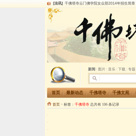
[法讯]
千佛塔寺云门佛学院女众部2014年招生简章
[法讯]
千佛塔寺兴建佛学院综合大楼缘起
[法讯]
共赴华藏世界 进入最后七天倒计时 殊胜华严
[法讯]
千佛塔寺阅藏堂周末阅藏报名通知
[法讯]
清明节祭祖报恩地藏法会
[法讯]
本寺方丈上明下慧尼和尚开讲《六祖坛经》
[法讯]
2015-3-26师父于法堂对大众的开示
[法讯]
广东千佛塔寺云门佛学院女众部 2016年招
[法讯]
恭请海涛法师莅临千佛塔寺弘法
[法讯]
2014年七月大法会 祈福息灾地藏七 冥阳
新闻
|
图片
|
音乐
|
下载
|
专题
首页
最新动态
千佛塔寺
千佛文苑
首页
>
标签：
千佛塔寺
总共有 106 条记录
·
·
·