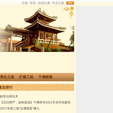
rss
养生之道
扩建工程
千佛慈善
道总排行
妙音法师出关
【百日楞严，金刚道场】千佛塔寺2021辛丑年结夏安
居楞严共修法会通启
2017年第三期“念佛报恩”佛七