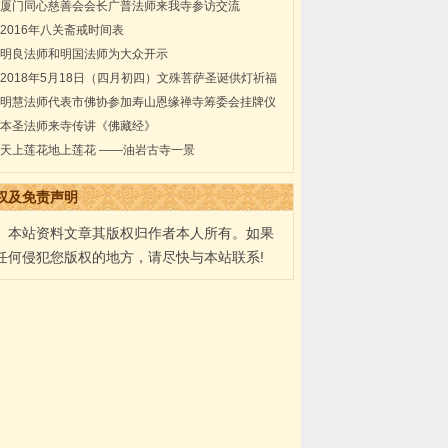
厦门同心慈善会会长广普法师来我寺参访交流
2016年八关斋戒时间表
明良法师和明国法师为大众开示
2018年5月18日（四月初四）文殊菩萨圣诞供灯祈福
法会通启
明慧法师代表市佛协参加寿山恩缘禅寺筹委会挂牌仪
式
本圣法师来寺传讲《佛藏经》
天上莲花地上莲花 ——油岩古寺一景
权及免责声明
本站资料文章其版权归作者本人所有。如果
任何侵犯您版权的地方，请尽快与本站联系!