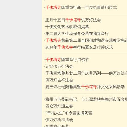
·
·
千佛塔寺
隆重举行新一年度执事请职仪式
·
正月十五日
千佛塔寺
供万灯法会
·
千佛文化艺术收藏馆揭幕
·
第二届大学生动保冬令营在我寺举行
·
千佛塔寺
荣获第二届全国创建和谐寺观教堂先
·
2014年
千佛塔寺
举行结夏安居行筹仪式
·
千佛塔寺
隆重举行浴佛节
·
元宵供万灯法会
·
千佛宝塔奠基廿二周年庆典系列——供万灯法
·
供万灯吉祥法会
·
嘉应诗社端阳雅集暨
千佛塔寺
禅文化采风活动
·
梅州市市委副书记、市长谭君铁率梅州市五套
·
四众万灯迎立春
·
“幸福人生”冬令营圆满闭营
·
供万灯祈福法会
·
冬季禅七开营