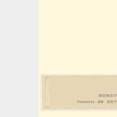
(客堂)电话:07
Powered by：
易林
管理:千