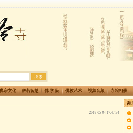
法会 快快同享富贵庄严海
生简章
两利普渡群蒙盂兰盆
禅宗文化
般若智慧
佛 学 院
佛教艺术
视频音频
寺院相册
频
2018-05-04 17:47:34