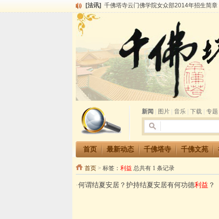
[法讯]
千佛塔寺云门佛学院女众部2014年招生简章
[法讯]
千佛塔寺兴建佛学院综合大楼缘起
[法讯]
共赴华藏世界 进入最后七天倒计时 殊胜华严
[法讯]
千佛塔寺阅藏堂周末阅藏报名通知
[法讯]
清明节祭祖报恩地藏法会
[法讯]
本寺方丈上明下慧尼和尚开讲《六祖坛经》
[法讯]
2015-3-26师父于法堂对大众的开示
[法讯]
广东千佛塔寺云门佛学院女众部 2016年招
[法讯]
恭请海涛法师莅临千佛塔寺弘法
[法讯]
2014年七月大法会 祈福息灾地藏七 冥阳
新闻
|
图片
|
音乐
|
下载
|
专题
首页
最新动态
千佛塔寺
千佛文苑
首页
>
标签：
利益
总共有 1 条记录
·
何谓结夏安居？护持结夏安居有何功德
利益
？