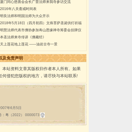
厦门同心慈善会会长广普法师来我寺参访交流
2016年八关斋戒时间表
明良法师和明国法师为大众开示
2018年5月18日（四月初四）文殊菩萨圣诞供灯祈福
法会通启
明慧法师代表市佛协参加寿山恩缘禅寺筹委会挂牌仪
式
本圣法师来寺传讲《佛藏经》
天上莲花地上莲花 ——油岩古寺一景
权及免责声明
本站资料文章其版权归作者本人所有。如果
任何侵犯您版权的地方，请尽快与本站联系!
:2007年6月5日
2022） 0000073