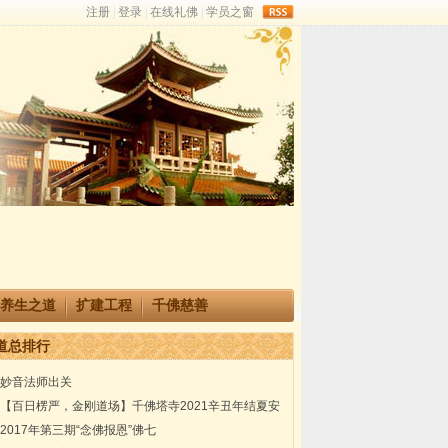
rss
养生之道
扩建工程
千佛慈善
道总排行
妙音法师出关
【百日楞严，金刚道场】千佛塔寺2021辛丑年结夏安
居楞严共修法会通启
2017年第三期“念佛报恩”佛七