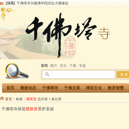
[法讯]
千佛塔寺兴建佛学院综合大楼缘起
[法讯]
共赴华藏世界 进入最后七天倒计时 殊胜华严法会 快快同享富贵庄严海
[法讯]
千佛塔寺阅藏堂周末阅藏报名通知
[法讯]
清明节祭祖报恩地藏法会
[法讯]
本寺方丈上明下慧尼和尚开讲《六祖坛经》
[法讯]
2015-3-26师父于法堂对大众的开示
[法讯]
广东千佛塔寺云门佛学院女众部 2016年招生简章
[法讯]
恭请海涛法师莅临千佛塔寺弘法
[法讯]
2014年七月大法会 祈福息灾地藏七 冥阳两利普渡群蒙盂兰盆
[法讯]
千佛塔寺云门佛学院女众部2014年招生简章
新闻
|
图片
|
音乐
|
下载
|
专题
首页
最新动态
千佛塔寺
千佛文苑
禅宗文化
般若智慧
首页
>
标签：
观世音
总共有 1 条记录
·
千佛塔寺恭迎
观世音
菩萨圣诞