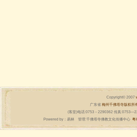
Copyright© 2007
广东省
梅州千佛塔寺版权所
(客堂)电话:0753－2290362 传真:0753—
Powered by：
易林
管理:千佛塔寺佛教文化传播中心
粤I