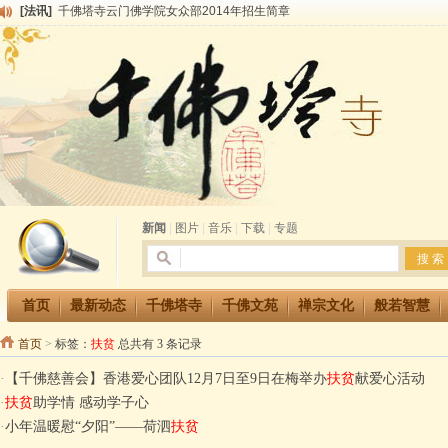
[法讯]
千佛塔寺云门佛学院女众部2014年招生简章
[法讯]
千佛塔寺兴建佛学院综合大楼缘起
[法讯]
共赴华藏世界 进入最后七天倒计时 殊胜华严法会 快快同享富贵庄严海
[法讯]
千佛塔寺阅藏堂周末阅藏报名通知
[法讯]
清明节祭祖报恩地藏法会
[法讯]
本寺方丈上明下慧尼和尚开讲《六祖坛经》
[法讯]
2015-3-26师父于法堂对大众的开示
[法讯]
广东千佛塔寺云门佛学院女众部 2016年招生简章
[法讯]
恭请海涛法师莅临千佛塔寺弘法
[法讯]
2014年七月大法会 祈福息灾地藏七 冥阳两利普渡群蒙盂兰盆
新闻
|
图片
|
音乐
|
下载
|
专题
首页
最新动态
千佛塔寺
千佛文苑
禅宗文化
般若智慧
首页
>
标签：
扶贫
总共有 3 条记录
·
【千佛慈善会】香港爱心团队12月7日至9日在梅举办
扶贫
献爱心活动
·
扶贫
助学情 感动学子心
·
小年温暖慰“夕阳”——荷泗
扶贫