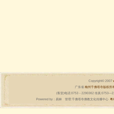
Copyright© 2007
广东省
梅州千佛塔寺版权所
(客堂)电话:0753－2290362 传真:0753—
Powered by：
易林
管理:千佛塔寺佛教文化传播中心
粤I