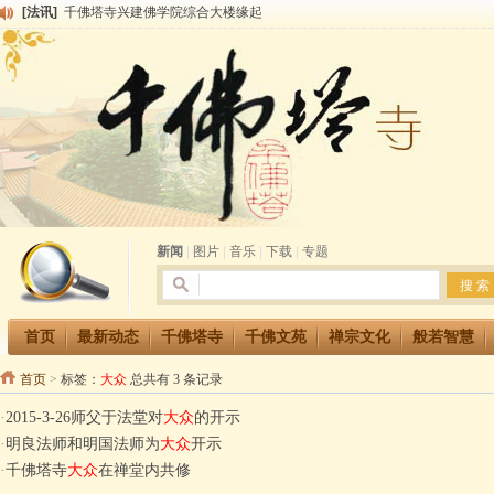
[法讯]
千佛塔寺兴建佛学院综合大楼缘起
[法讯]
共赴华藏世界 进入最后七天倒计时 殊胜华严法会 快快同享富贵庄严海
[法讯]
千佛塔寺阅藏堂周末阅藏报名通知
[法讯]
清明节祭祖报恩地藏法会
[法讯]
本寺方丈上明下慧尼和尚开讲《六祖坛经》
[法讯]
2015-3-26师父于法堂对大众的开示
[法讯]
广东千佛塔寺云门佛学院女众部 2016年招生简章
[法讯]
恭请海涛法师莅临千佛塔寺弘法
[法讯]
2014年七月大法会 祈福息灾地藏七 冥阳两利普渡群蒙盂兰盆
[法讯]
千佛塔寺云门佛学院女众部2014年招生简章
新闻
|
图片
|
音乐
|
下载
|
专题
首页
最新动态
千佛塔寺
千佛文苑
禅宗文化
般若智慧
首页
>
标签：
大众
总共有 3 条记录
·
2015-3-26师父于法堂对
大众
的开示
·
明良法师和明国法师为
大众
开示
·
千佛塔寺
大众
在禅堂内共修