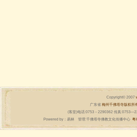
Copyright© 2007
广东省
梅州千佛塔寺版权所
(客堂)电话:0753－2290362 传真:0753—
Powered by：
易林
管理:千佛塔寺佛教文化传播中心
粤I