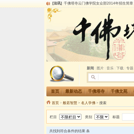
[法讯]
千佛塔寺云门佛学院女众部2014年招生简章
[法讯]
千佛塔寺兴建佛学院综合大楼缘起
[法讯]
共赴华藏世界 进入最后七天倒计时 殊胜华严
[法讯]
千佛塔寺阅藏堂周末阅藏报名通知
[法讯]
清明节祭祖报恩地藏法会
[法讯]
本寺方丈上明下慧尼和尚开讲《六祖坛经》
[法讯]
2015-3-26师父于法堂对大众的开示
[法讯]
广东千佛塔寺云门佛学院女众部 2016年招
[法讯]
恭请海涛法师莅临千佛塔寺弘法
[法讯]
2014年七月大法会 祈福息灾地藏七 冥阳
新闻
|
图片
|
音乐
|
下载
|
专题
首页
最新动态
千佛塔寺
千佛文苑
首页
>
般若智慧
>
名人学佛
> 搜索
栏目
类别
标题
共找到符合条件的结果
条