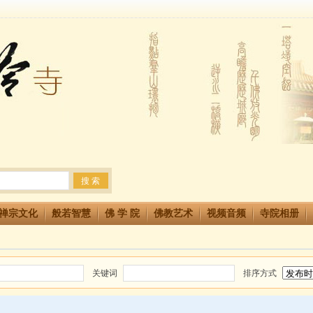
法会 快快同享富贵庄严海
生简章
两利普渡群蒙盂兰盆
禅宗文化
般若智慧
佛 学 院
佛教艺术
视频音频
寺院相册
关键词
排序方式