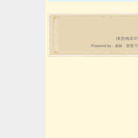
(客堂)电话:07
Powered by：
易林
管理:千