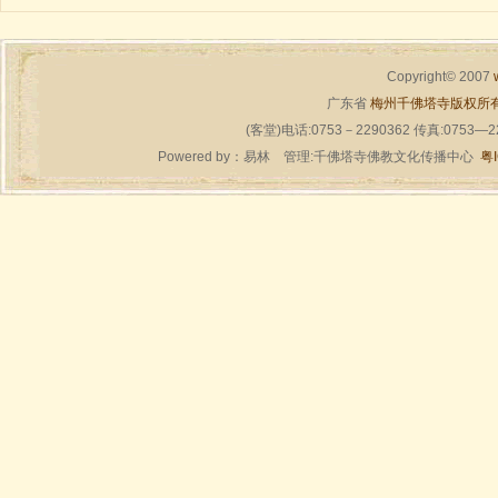
Copyright© 2007
广东省
梅州千佛塔寺版权所
(客堂)电话:0753－2290362 传真:0753—
Powered by：
易林
管理:千佛塔寺佛教文化传播中心
粤I