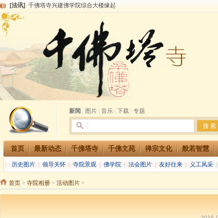
[法讯]
千佛塔寺兴建佛学院综合大楼缘起
[法讯]
共赴华藏世界 进入最后七天倒计时 殊胜华严法会 快快同享富贵庄严海
[法讯]
千佛塔寺阅藏堂周末阅藏报名通知
[法讯]
清明节祭祖报恩地藏法会
[法讯]
本寺方丈上明下慧尼和尚开讲《六祖坛经》
[法讯]
2015-3-26师父于法堂对大众的开示
[法讯]
广东千佛塔寺云门佛学院女众部 2016年招生简章
[法讯]
恭请海涛法师莅临千佛塔寺弘法
[法讯]
2014年七月大法会 祈福息灾地藏七 冥阳两利普渡群蒙盂兰盆
[法讯]
千佛塔寺云门佛学院女众部2014年招生简章
新闻
|
图片
|
音乐
|
下载
|
专题
首页
最新动态
千佛塔寺
千佛文苑
禅宗文化
般若智慧
历史图片
|
领导关怀
|
寺院景观
|
佛学院
|
法会图片
|
友好往来
|
义工风采
首页
>
寺院相册
>
活动图片
>