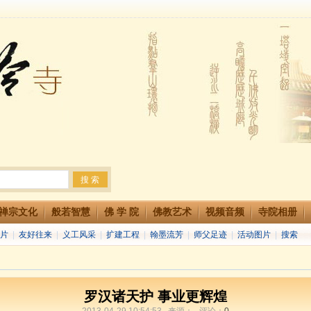
法会 快快同享富贵庄严海
生简章
两利普渡群蒙盂兰盆
禅宗文化
般若智慧
佛 学 院
佛教艺术
视频音频
寺院相册
片
|
友好往来
|
义工风采
|
扩建工程
|
翰墨流芳
|
师父足迹
|
活动图片
|
搜索
罗汉诸天护 事业更辉煌