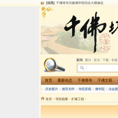
[法讯]
千佛塔寺兴建佛学院综合大楼缘起
[法讯]
共赴华藏世界 进入最后七天倒计时 殊胜华严
[法讯]
千佛塔寺阅藏堂周末阅藏报名通知
[法讯]
清明节祭祖报恩地藏法会
[法讯]
本寺方丈上明下慧尼和尚开讲《六祖坛经》
[法讯]
2015-3-26师父于法堂对大众的开示
[法讯]
广东千佛塔寺云门佛学院女众部 2016年招
[法讯]
恭请海涛法师莅临千佛塔寺弘法
[法讯]
2014年七月大法会 祈福息灾地藏七 冥阳
[法讯]
千佛塔寺云门佛学院女众部2014年招生简章
新闻
|
图片
|
音乐
|
下载
|
专题
首页
最新动态
千佛塔寺
千佛文苑
历史图片
|
领导关怀
|
寺院景观
|
佛学院
|
法会图
首页
>
寺院相册
>
扩建工程
>