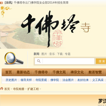
[法讯]
千佛塔寺云门佛学院女众部2014年招生简章
[法讯]
千佛塔寺兴建佛学院综合大楼缘起
[法讯]
共赴华藏世界 进入最后七天倒计时 殊胜华严法会 快快同享富贵庄严海
[法讯]
千佛塔寺阅藏堂周末阅藏报名通知
[法讯]
清明节祭祖报恩地藏法会
[法讯]
本寺方丈上明下慧尼和尚开讲《六祖坛经》
[法讯]
2015-3-26师父于法堂对大众的开示
[法讯]
广东千佛塔寺云门佛学院女众部 2016年招生简章
[法讯]
恭请海涛法师莅临千佛塔寺弘法
[法讯]
2014年七月大法会 祈福息灾地藏七 冥阳两利普渡群蒙盂兰盆
新闻
|
图片
|
音乐
|
下载
|
专题
首页
最新动态
千佛塔寺
千佛文苑
禅宗文化
般若智慧
历史图片
|
领导关怀
|
寺院景观
|
佛学院
|
法会图片
|
友好往来
|
义工风采
首页
>
寺院相册
>
扩建工程
>
罗