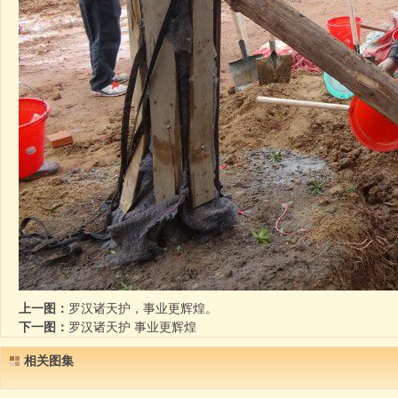
上一图：
罗汉诸天护，事业更辉煌。
下一图：
罗汉诸天护 事业更辉煌
相关图集