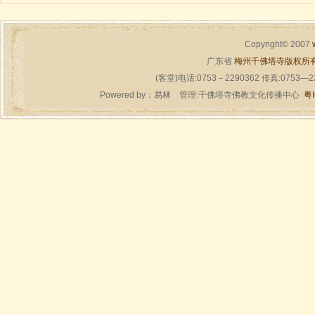
Copyright© 2007
广东省
梅州千佛塔寺版权所
(客堂)电话:0753－2290362 传真:0753—
Powered by：
易林
管理:千佛塔寺佛教文化传播中心
粤I