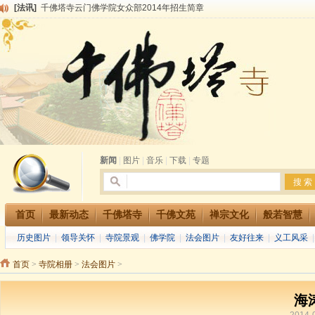
[法讯]
千佛塔寺云门佛学院女众部2014年招生简章
[法讯]
千佛塔寺兴建佛学院综合大楼缘起
[法讯]
共赴华藏世界 进入最后七天倒计时 殊胜华严法会 快快同享富贵庄严海
[法讯]
千佛塔寺阅藏堂周末阅藏报名通知
[法讯]
清明节祭祖报恩地藏法会
[法讯]
本寺方丈上明下慧尼和尚开讲《六祖坛经》
[法讯]
2015-3-26师父于法堂对大众的开示
[法讯]
广东千佛塔寺云门佛学院女众部 2016年招生简章
[法讯]
恭请海涛法师莅临千佛塔寺弘法
[法讯]
2014年七月大法会 祈福息灾地藏七 冥阳两利普渡群蒙盂兰盆
新闻
|
图片
|
音乐
|
下载
|
专题
首页
最新动态
千佛塔寺
千佛文苑
禅宗文化
般若智慧
历史图片
|
领导关怀
|
寺院景观
|
佛学院
|
法会图片
|
友好往来
|
义工风采
首页
>
寺院相册
>
法会图片
>
海