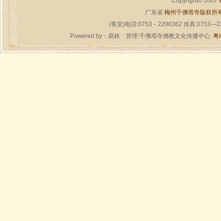
Copyright© 2007
广东省
梅州千佛塔寺版权所
(客堂)电话:0753－2290362 传真:0753—
Powered by：
易林
管理:千佛塔寺佛教文化传播中心
粤I