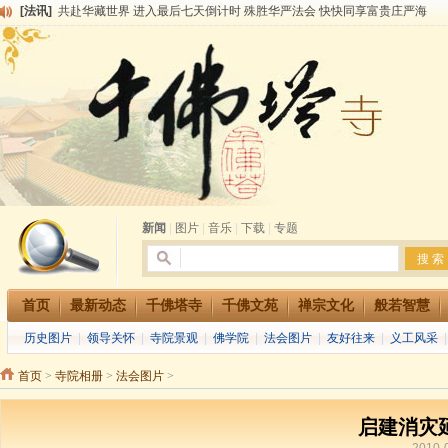
[法讯]
共赴华藏世界 进入最后七天倒计时 殊胜华严法会 快快同享富贵庄严海
[法讯]
千佛塔寺阅藏堂周末阅藏报名通知
[法讯]
清明节祭祖报恩地藏法会
[法讯]
本寺方丈上明下慧尼和尚开讲《六祖坛经》
[法讯]
2015-3-26师父于法堂对大众的开示
[法讯]
广东千佛塔寺云门佛学院女众部 2016年招生简章
[法讯]
恭请海涛法师莅临千佛塔寺弘法
[法讯]
2014年七月大法会 祈福息灾地藏七 冥阳两利普渡群蒙盂兰盆
[法讯]
千佛塔寺云门佛学院女众部2014年招生简章
[法讯]
千佛塔寺兴建佛学院综合大楼缘起
新闻
|
图片
|
音乐
|
下载
|
专题
首页
最新动态
千佛塔寺
千佛文苑
禅宗文化
般若智慧
历史图片
|
领导关怀
|
寺院景观
|
佛学院
|
法会图片
|
友好往来
|
义工风采
首页
>
寺院相册
>
法会图片
>
启建消灾