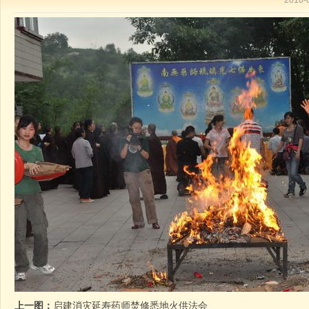
2010
上一图：
启建消灾延寿药师焚修悉地火供法会