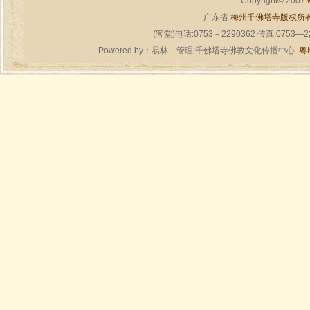
Copyright© 2007
广东省
梅州千佛塔寺版权所
(客堂)电话:0753－2290362 传真:0753—
Powered by：
易林
管理:千佛塔寺佛教文化传播中心
粤I