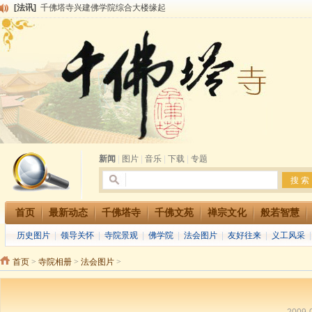
[法讯]
千佛塔寺兴建佛学院综合大楼缘起
[法讯]
共赴华藏世界 进入最后七天倒计时 殊胜华严法会 快快同享富贵庄严海
[法讯]
千佛塔寺阅藏堂周末阅藏报名通知
[法讯]
清明节祭祖报恩地藏法会
[法讯]
本寺方丈上明下慧尼和尚开讲《六祖坛经》
[法讯]
2015-3-26师父于法堂对大众的开示
[法讯]
广东千佛塔寺云门佛学院女众部 2016年招生简章
[法讯]
恭请海涛法师莅临千佛塔寺弘法
[法讯]
2014年七月大法会 祈福息灾地藏七 冥阳两利普渡群蒙盂兰盆
[法讯]
千佛塔寺云门佛学院女众部2014年招生简章
新闻
|
图片
|
音乐
|
下载
|
专题
首页
最新动态
千佛塔寺
千佛文苑
禅宗文化
般若智慧
历史图片
|
领导关怀
|
寺院景观
|
佛学院
|
法会图片
|
友好往来
|
义工风采
首页
>
寺院相册
>
法会图片
>