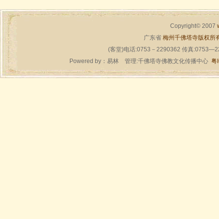
Copyright© 2007
广东省
梅州千佛塔寺版权所
(客堂)电话:0753－2290362 传真:0753—
Powered by：
易林
管理:千佛塔寺佛教文化传播中心
粤I