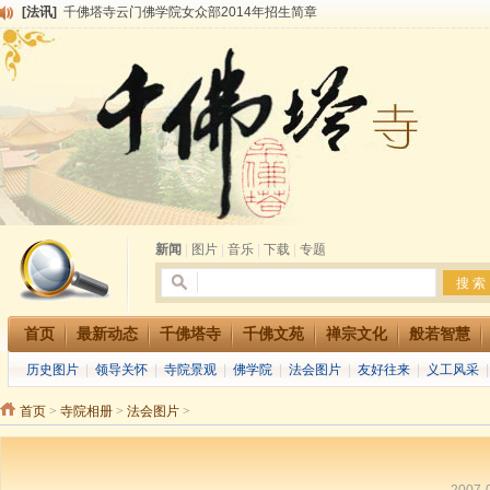
[法讯]
千佛塔寺云门佛学院女众部2014年招生简章
[法讯]
千佛塔寺兴建佛学院综合大楼缘起
[法讯]
共赴华藏世界 进入最后七天倒计时 殊胜华严法会 快快同享富贵庄严海
[法讯]
千佛塔寺阅藏堂周末阅藏报名通知
[法讯]
清明节祭祖报恩地藏法会
[法讯]
本寺方丈上明下慧尼和尚开讲《六祖坛经》
[法讯]
2015-3-26师父于法堂对大众的开示
[法讯]
广东千佛塔寺云门佛学院女众部 2016年招生简章
[法讯]
恭请海涛法师莅临千佛塔寺弘法
[法讯]
2014年七月大法会 祈福息灾地藏七 冥阳两利普渡群蒙盂兰盆
新闻
|
图片
|
音乐
|
下载
|
专题
首页
最新动态
千佛塔寺
千佛文苑
禅宗文化
般若智慧
历史图片
|
领导关怀
|
寺院景观
|
佛学院
|
法会图片
|
友好往来
|
义工风采
首页
>
寺院相册
>
法会图片
>