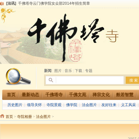
[法讯]
千佛塔寺云门佛学院女众部2014年招生简章
[法讯]
千佛塔寺兴建佛学院综合大楼缘起
[法讯]
共赴华藏世界 进入最后七天倒计时 殊胜华严法会 快快同享富贵庄严海
[法讯]
千佛塔寺阅藏堂周末阅藏报名通知
[法讯]
清明节祭祖报恩地藏法会
[法讯]
本寺方丈上明下慧尼和尚开讲《六祖坛经》
[法讯]
2015-3-26师父于法堂对大众的开示
[法讯]
广东千佛塔寺云门佛学院女众部 2016年招生简章
[法讯]
恭请海涛法师莅临千佛塔寺弘法
[法讯]
2014年七月大法会 祈福息灾地藏七 冥阳两利普渡群蒙盂兰盆
新闻
|
图片
|
音乐
|
下载
|
专题
首页
最新动态
千佛塔寺
千佛文苑
禅宗文化
般若智慧
历史图片
|
领导关怀
|
寺院景观
|
佛学院
|
法会图片
|
友好往来
|
义工风采
首页
>
寺院相册
>
法会图片
>