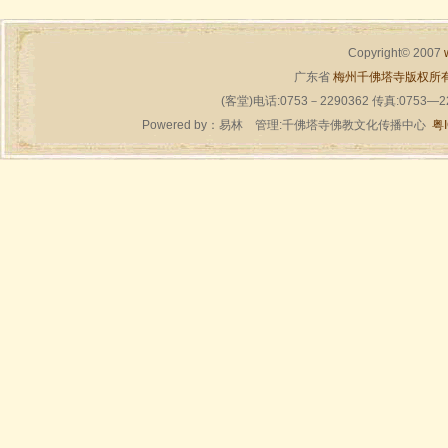
Copyright© 2007
广东省
梅州千佛塔寺版权所
(客堂)电话:0753－2290362 传真:0753—
Powered by：
易林
管理:千佛塔寺佛教文化传播中心
粤I