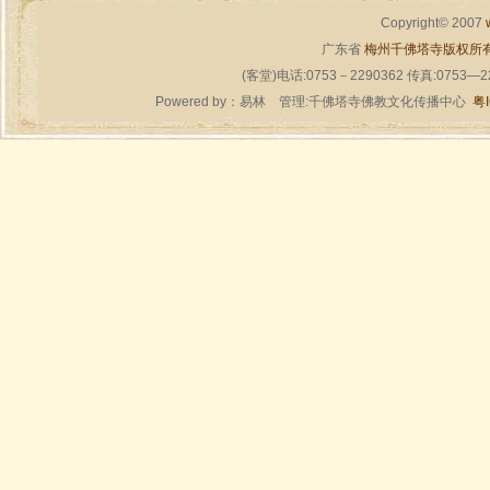
Copyright© 2007
广东省
梅州千佛塔寺版权所
(客堂)电话:0753－2290362 传真:0753—
Powered by：
易林
管理:千佛塔寺佛教文化传播中心
粤I