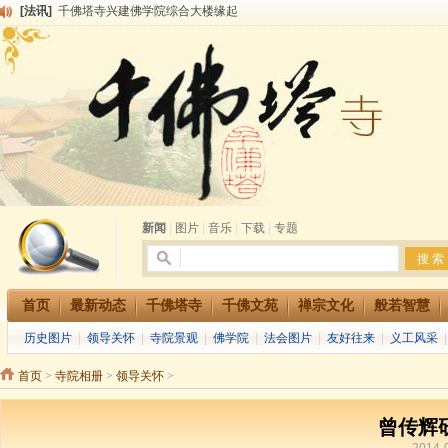
[法讯]
千佛塔寺兴建佛学院综合大楼缘起
[法讯]
共赴华藏世界 进入最后七天倒计时 殊胜华严法会 快快同享富贵庄严海
[法讯]
千佛塔寺阅藏堂周末阅藏报名通知
[法讯]
清明节祭祖报恩地藏法会
[法讯]
本寺方丈上明下慧尼和尚开讲《六祖坛经》
[法讯]
2015-3-26师父于法堂对大众的开示
[法讯]
广东千佛塔寺云门佛学院女众部 2016年招生简章
[法讯]
恭请海涛法师莅临千佛塔寺弘法
[法讯]
2014年七月大法会 祈福息灾地藏七 冥阳两利普渡群蒙盂兰盆
[法讯]
千佛塔寺云门佛学院女众部2014年招生简章
新闻
|
图片
|
音乐
|
下载
|
专题
首页
最新动态
千佛塔寺
千佛文苑
禅宗文化
般若智慧
历史图片
|
领导关怀
|
寺院景观
|
佛学院
|
法会图片
|
友好往来
|
义工风采
首页
>
寺院相册
>
领导关怀
>
曾传辉