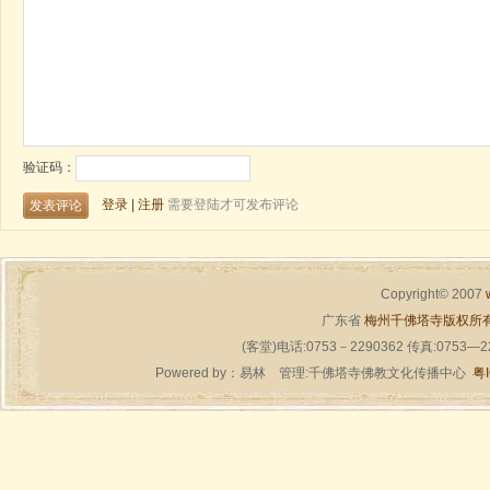
Copyright© 2007
广东省
梅州千佛塔寺版权所
(客堂)电话:0753－2290362 传真:0753—
Powered by：
易林
管理:千佛塔寺佛教文化传播中心
粤I