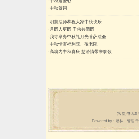
·
中秋送爱心
·
中秋贺词
·
明慧法师恭祝大家中秋快乐
·
月圆人更圆 千佛共团圆
·
我寺举办中秋礼月光菩萨法会
·
中秋情寄福利院、敬老院
·
高墙内中秋喜庆 慈济情带来欢歌
(客堂)电话:07
Powered by：
易林
管理:千