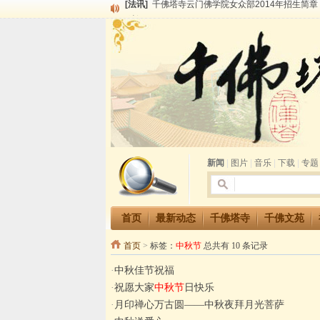
[法讯]
千佛塔寺兴建佛学院综合大楼缘起
[法讯]
共赴华藏世界 进入最后七天倒计时 殊胜华严
[法讯]
千佛塔寺阅藏堂周末阅藏报名通知
[法讯]
清明节祭祖报恩地藏法会
[法讯]
本寺方丈上明下慧尼和尚开讲《六祖坛经》
[法讯]
2015-3-26师父于法堂对大众的开示
[法讯]
广东千佛塔寺云门佛学院女众部 2016年招
[法讯]
恭请海涛法师莅临千佛塔寺弘法
[法讯]
2014年七月大法会 祈福息灾地藏七 冥阳
新闻
|
图片
|
音乐
|
下载
|
专题
首页
最新动态
千佛塔寺
千佛文苑
首页
>
标签：
中秋节
总共有 10 条记录
·
中秋佳节祝福
·
祝愿大家
中秋节
日快乐
·
月印禅心万古圆——中秋夜拜月光菩萨