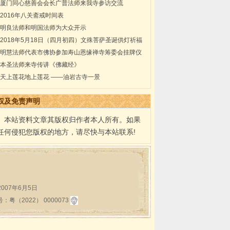
厦门同心慈善会会长广普法师来我寺参访交流
2016年八关斋戒时间表
明良法师和明国法师为大众开示
2018年5月18日（四月初四）文殊菩萨圣诞供灯祈福
法会通启
明慧法师代表市佛协参加寿山恩缘禅寺筹委会挂牌仪
式
本圣法师来寺传讲《佛藏经》
天上莲花地上莲花 ——油岩古寺一景
权及免责声明
本站资料文章其版权归作者本人所有。如果
任何侵犯您版权的地方，请尽快与本站联系!
:2007年6月5日
2022） 0000073