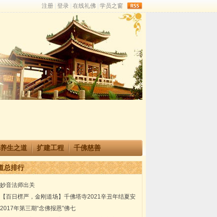
rss
养生之道
扩建工程
千佛慈善
道总排行
妙音法师出关
【百日楞严，金刚道场】千佛塔寺2021辛丑年结夏安
居楞严共修法会通启
2017年第三期“念佛报恩”佛七