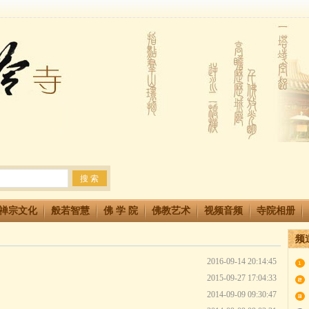
法会 快快同享富贵庄严海
生简章
两利普渡群蒙盂兰盆
禅宗文化
般若智慧
佛 学 院
佛教艺术
视频音频
寺院相册
频
2016-09-14 20:14:45
2015-09-27 17:04:33
2014-09-09 09:30:47