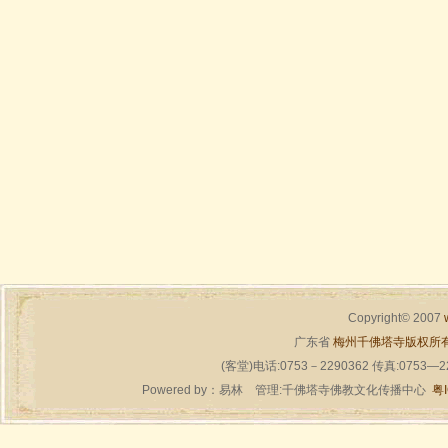
Copyright© 2007
广东省
梅州千佛塔寺版权所
(客堂)电话:0753－2290362 传真:0753—
Powered by：
易林
管理:千佛塔寺佛教文化传播中心
粤I