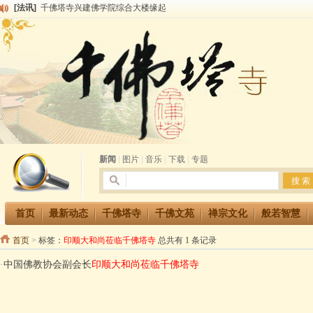
[法讯]
千佛塔寺兴建佛学院综合大楼缘起
[法讯]
共赴华藏世界 进入最后七天倒计时 殊胜华严法会 快快同享富贵庄严海
[法讯]
千佛塔寺阅藏堂周末阅藏报名通知
[法讯]
清明节祭祖报恩地藏法会
[法讯]
本寺方丈上明下慧尼和尚开讲《六祖坛经》
[法讯]
2015-3-26师父于法堂对大众的开示
[法讯]
广东千佛塔寺云门佛学院女众部 2016年招生简章
[法讯]
恭请海涛法师莅临千佛塔寺弘法
[法讯]
2014年七月大法会 祈福息灾地藏七 冥阳两利普渡群蒙盂兰盆
[法讯]
千佛塔寺云门佛学院女众部2014年招生简章
新闻
|
图片
|
音乐
|
下载
|
专题
首页
最新动态
千佛塔寺
千佛文苑
禅宗文化
般若智慧
首页
>
标签：
印顺大和尚莅临千佛塔寺
总共有 1 条记录
·
中国佛教协会副会长
印顺大和尚莅临千佛塔寺