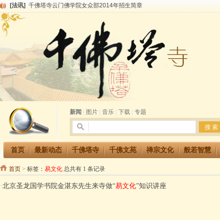
[法讯]
千佛塔寺云门佛学院女众部2014年招生简章
[法讯]
千佛塔寺兴建佛学院综合大楼缘起
[法讯]
共赴华藏世界 进入最后七天倒计时 殊胜华严法会 快快同享富贵庄严海
[法讯]
千佛塔寺阅藏堂周末阅藏报名通知
[法讯]
清明节祭祖报恩地藏法会
[法讯]
本寺方丈上明下慧尼和尚开讲《六祖坛经》
[法讯]
2015-3-26师父于法堂对大众的开示
[法讯]
广东千佛塔寺云门佛学院女众部 2016年招生简章
[法讯]
恭请海涛法师莅临千佛塔寺弘法
[法讯]
2014年七月大法会 祈福息灾地藏七 冥阳两利普渡群蒙盂兰盆
新闻
|
图片
|
音乐
|
下载
|
专题
首页
最新动态
千佛塔寺
千佛文苑
禅宗文化
般若智慧
首页
>
标签：
易文化
总共有 1 条记录
·
北京圣龙国学书院金湛东先生来寺做“
易文化
”知识讲座