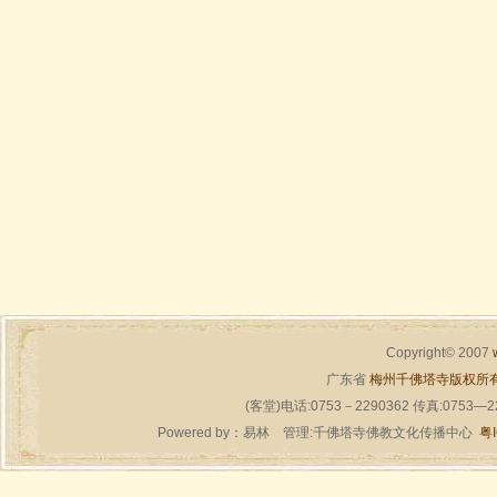
Copyright© 2007
广东省
梅州千佛塔寺版权所
(客堂)电话:0753－2290362 传真:0753—
Powered by：
易林
管理:千佛塔寺佛教文化传播中心
粤I