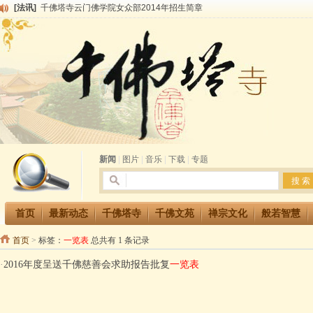
[法讯]
千佛塔寺云门佛学院女众部2014年招生简章
[法讯]
千佛塔寺兴建佛学院综合大楼缘起
[法讯]
共赴华藏世界 进入最后七天倒计时 殊胜华严法会 快快同享富贵庄严海
[法讯]
千佛塔寺阅藏堂周末阅藏报名通知
[法讯]
清明节祭祖报恩地藏法会
[法讯]
本寺方丈上明下慧尼和尚开讲《六祖坛经》
[法讯]
2015-3-26师父于法堂对大众的开示
[法讯]
广东千佛塔寺云门佛学院女众部 2016年招生简章
[法讯]
恭请海涛法师莅临千佛塔寺弘法
[法讯]
2014年七月大法会 祈福息灾地藏七 冥阳两利普渡群蒙盂兰盆
新闻
|
图片
|
音乐
|
下载
|
专题
首页
最新动态
千佛塔寺
千佛文苑
禅宗文化
般若智慧
首页
>
标签：
一览表
总共有 1 条记录
·
2016年度呈送千佛慈善会求助报告批复
一览表