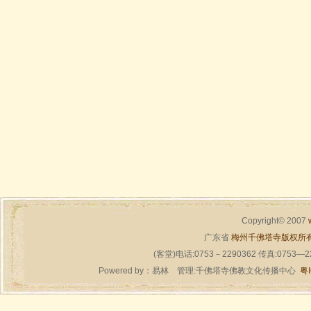
Copyright© 2007
广东省
梅州千佛塔寺版权所
(客堂)电话:0753－2290362 传真:0753—
Powered by：
易林
管理:千佛塔寺佛教文化传播中心
粤I