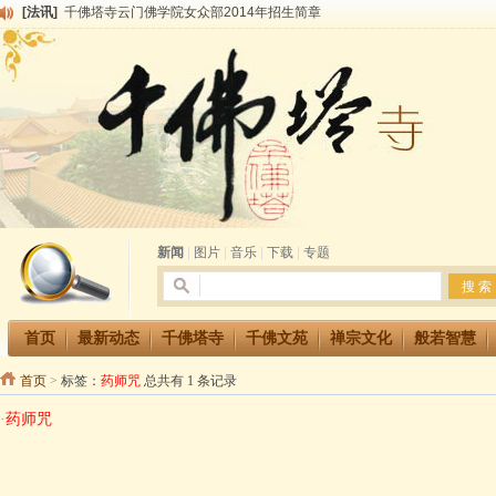
[法讯]
千佛塔寺云门佛学院女众部2014年招生简章
[法讯]
千佛塔寺兴建佛学院综合大楼缘起
[法讯]
共赴华藏世界 进入最后七天倒计时 殊胜华严法会 快快同享富贵庄严海
[法讯]
千佛塔寺阅藏堂周末阅藏报名通知
[法讯]
清明节祭祖报恩地藏法会
[法讯]
本寺方丈上明下慧尼和尚开讲《六祖坛经》
[法讯]
2015-3-26师父于法堂对大众的开示
[法讯]
广东千佛塔寺云门佛学院女众部 2016年招生简章
[法讯]
恭请海涛法师莅临千佛塔寺弘法
[法讯]
2014年七月大法会 祈福息灾地藏七 冥阳两利普渡群蒙盂兰盆
新闻
|
图片
|
音乐
|
下载
|
专题
首页
最新动态
千佛塔寺
千佛文苑
禅宗文化
般若智慧
首页
>
标签：
药师咒
总共有 1 条记录
·
药师咒