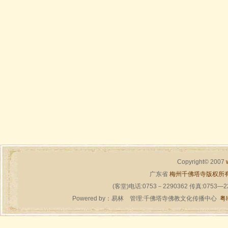
Copyright© 2007
广东省
梅州千佛塔寺版权所
(客堂)电话:0753－2290362 传真:0753—
Powered by：
易林
管理:千佛塔寺佛教文化传播中心
粤I