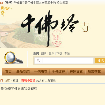
[法讯]
千佛塔寺云门佛学院女众部2014年招生简章
[法讯]
千佛塔寺兴建佛学院综合大楼缘起
[法讯]
共赴华藏世界 进入最后七天倒计时 殊胜华严法会 快快同享富贵庄严海
[法讯]
千佛塔寺阅藏堂周末阅藏报名通知
[法讯]
清明节祭祖报恩地藏法会
[法讯]
本寺方丈上明下慧尼和尚开讲《六祖坛经》
[法讯]
2015-3-26师父于法堂对大众的开示
[法讯]
广东千佛塔寺云门佛学院女众部 2016年招生简章
[法讯]
恭请海涛法师莅临千佛塔寺弘法
[法讯]
2014年七月大法会 祈福息灾地藏七 冥阳两利普渡群蒙盂兰盆
新闻
|
图片
|
音乐
|
下载
|
专题
首页
最新动态
千佛塔寺
千佛文苑
禅宗文化
般若智慧
首页
>
标签：
谢强华领导
总共有 1 条记录
·
谢强华等领导来我寺视察