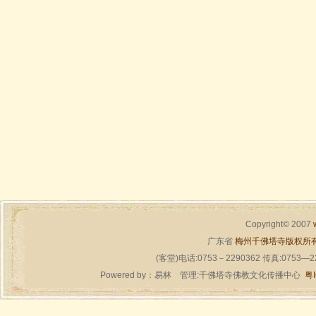
Copyright© 2007
广东省
梅州千佛塔寺版权所
(客堂)电话:0753－2290362 传真:0753—
Powered by：
易林
管理:千佛塔寺佛教文化传播中心
粤I