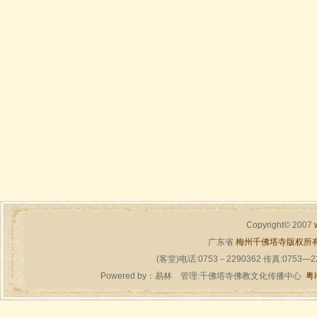
Copyright© 2007
广东省
梅州千佛塔寺版权所
(客堂)电话:0753－2290362 传真:0753—
Powered by：
易林
管理:千佛塔寺佛教文化传播中心
粤I