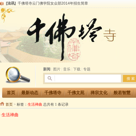
[法讯]
千佛塔寺云门佛学院女众部2014年招生简章
[法讯]
千佛塔寺兴建佛学院综合大楼缘起
[法讯]
共赴华藏世界 进入最后七天倒计时 殊胜华严法会 快快同享富贵庄严海
[法讯]
千佛塔寺阅藏堂周末阅藏报名通知
[法讯]
清明节祭祖报恩地藏法会
[法讯]
本寺方丈上明下慧尼和尚开讲《六祖坛经》
[法讯]
2015-3-26师父于法堂对大众的开示
[法讯]
广东千佛塔寺云门佛学院女众部 2016年招生简章
[法讯]
恭请海涛法师莅临千佛塔寺弘法
[法讯]
2014年七月大法会 祈福息灾地藏七 冥阳两利普渡群蒙盂兰盆
新闻
|
图片
|
音乐
|
下载
|
专题
首页
最新动态
千佛塔寺
千佛文苑
禅宗文化
般若智慧
首页
>
标签：
生活禅曲
总共有 1 条记录
·
生活禅曲