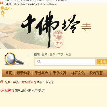
[法讯]
千佛塔寺兴建佛学院综合大楼缘起
[法讯]
共赴华藏世界 进入最后七天倒计时 殊胜华严法会 快快同享富贵庄严海
[法讯]
千佛塔寺阅藏堂周末阅藏报名通知
[法讯]
清明节祭祖报恩地藏法会
[法讯]
本寺方丈上明下慧尼和尚开讲《六祖坛经》
[法讯]
2015-3-26师父于法堂对大众的开示
[法讯]
广东千佛塔寺云门佛学院女众部 2016年招生简章
[法讯]
恭请海涛法师莅临千佛塔寺弘法
[法讯]
2014年七月大法会 祈福息灾地藏七 冥阳两利普渡群蒙盂兰盆
[法讯]
千佛塔寺云门佛学院女众部2014年招生简章
新闻
|
图片
|
音乐
|
下载
|
专题
首页
最新动态
千佛塔寺
千佛文苑
禅宗文化
般若智慧
首页
>
标签：
六祖禅寺
总共有 1 条记录
·
六祖禅寺
如珂法师来我寺参访