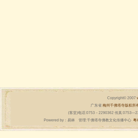
Copyright© 2007
广东省
梅州千佛塔寺版权所
(客堂)电话:0753－2290362 传真:0753—
Powered by：
易林
管理:千佛塔寺佛教文化传播中心
粤I