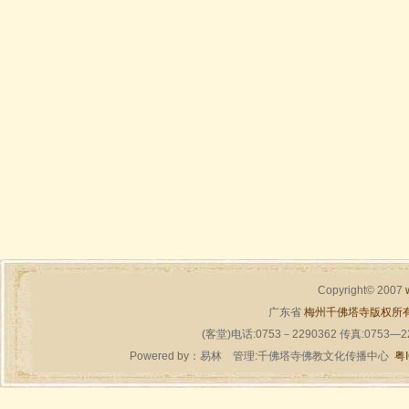
Copyright© 2007
广东省
梅州千佛塔寺版权所
(客堂)电话:0753－2290362 传真:0753—
Powered by：
易林
管理:千佛塔寺佛教文化传播中心
粤I