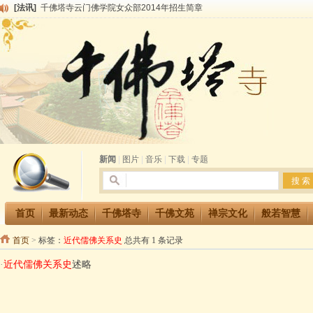
[法讯]
千佛塔寺云门佛学院女众部2014年招生简章
[法讯]
千佛塔寺兴建佛学院综合大楼缘起
[法讯]
共赴华藏世界 进入最后七天倒计时 殊胜华严法会 快快同享富贵庄严海
[法讯]
千佛塔寺阅藏堂周末阅藏报名通知
[法讯]
清明节祭祖报恩地藏法会
[法讯]
本寺方丈上明下慧尼和尚开讲《六祖坛经》
[法讯]
2015-3-26师父于法堂对大众的开示
[法讯]
广东千佛塔寺云门佛学院女众部 2016年招生简章
[法讯]
恭请海涛法师莅临千佛塔寺弘法
[法讯]
2014年七月大法会 祈福息灾地藏七 冥阳两利普渡群蒙盂兰盆
新闻
|
图片
|
音乐
|
下载
|
专题
首页
最新动态
千佛塔寺
千佛文苑
禅宗文化
般若智慧
首页
>
标签：
近代儒佛关系史
总共有 1 条记录
·
近代儒佛关系史
述略