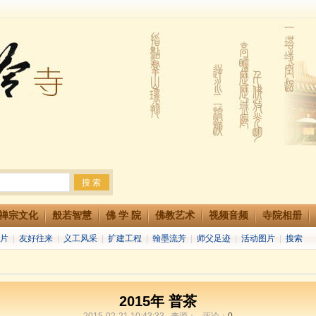
法会 快快同享富贵庄严海
生简章
两利普渡群蒙盂兰盆
禅宗文化
般若智慧
佛 学 院
佛教艺术
视频音频
寺院相册
片
|
友好往来
|
义工风采
|
扩建工程
|
翰墨流芳
|
师父足迹
|
活动图片
|
搜索
2015年 普茶