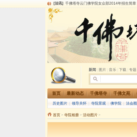
[法讯]
千佛塔寺云门佛学院女众部2014年招生简章
[法讯]
千佛塔寺兴建佛学院综合大楼缘起
[法讯]
共赴华藏世界 进入最后七天倒计时 殊胜华严
[法讯]
千佛塔寺阅藏堂周末阅藏报名通知
[法讯]
清明节祭祖报恩地藏法会
[法讯]
本寺方丈上明下慧尼和尚开讲《六祖坛经》
[法讯]
2015-3-26师父于法堂对大众的开示
[法讯]
广东千佛塔寺云门佛学院女众部 2016年招
[法讯]
恭请海涛法师莅临千佛塔寺弘法
[法讯]
2014年七月大法会 祈福息灾地藏七 冥阳
新闻
|
图片
|
音乐
|
下载
|
专题
首页
最新动态
千佛塔寺
千佛文苑
历史图片
|
领导关怀
|
寺院景观
|
佛学院
|
法会图
首页
>
寺院相册
>
活动图片
>